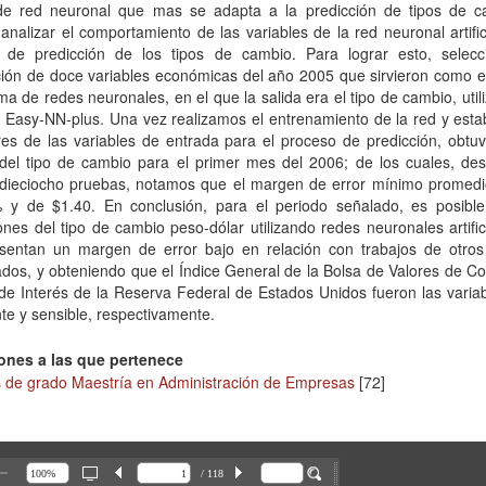
 de red neuronal que mas se adapta a la predicción de tipos de c
 analizar el comportamiento de las variables de la red neuronal artific
 de predicción de los tipos de cambio. Para lograr esto, selec
ción de doce variables económicas del año 2005 que sirvieron como e
ma de redes neuronales, en el que la salida era el tipo de cambio, util
 Easy-NN-plus. Una vez realizamos el entrenamiento de la red y esta
res de las variables de entrada para el proceso de predicción, obtu
 del tipo de cambio para el primer mes del 2006; de los cuales, de
r dieciocho pruebas, notamos que el margen de error mínimo promedi
 y de $1.40. En conclusión, para el periodo señalado, es posible 
ones del tipo de cambio peso-dólar utilizando redes neuronales artific
sentan un margen de error bajo en relación con trabajos de otros
ados, y obteniendo que el Índice General de la Bolsa de Valores de C
de Interés de la Reserva Federal de Estados Unidos fueron las varia
te y sensible, respectivamente.
ones a las que pertenece
s de grado Maestría en Administración de Empresas
[72]
/ 118