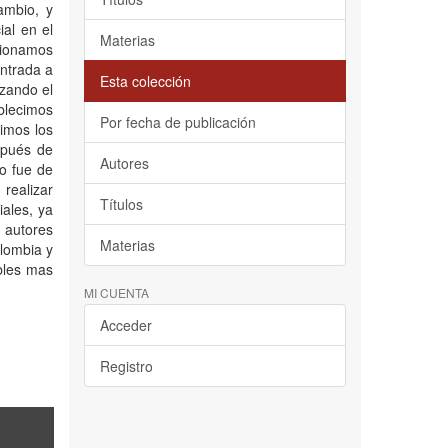
ambio, y
ial en el
Materias
cionamos
ntrada a
Esta colección
izando el
blecimos
Por fecha de publicación
vimos los
spués de
Autores
o fue de
realizar
Títulos
iales, ya
 autores
Materias
olombia y
bles mas
MI CUENTA
Acceder
Registro