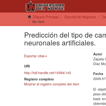
DSpace Principal
Escuela de Negocios
De
Ver ítem
Predicción del tipo de ca
neuronales artificiales.
Autor
Exportar citas
Zapata G
Díaz Mo
URI
http://hdl.handle.net/10584/143
Fecha
2009-07
Registro completo
Mostrar el registro completo del ítem
El objet
peso-dól
basó en 
obtenido