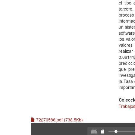
el tipo
tercero,
proceso
informa
un siste
software
los valo
valores
realiza
0.0614%
predicci
que pre
investig
la Tasa 
importan
Colecci
Trabajo
72270588.pdf (738.5Kb)