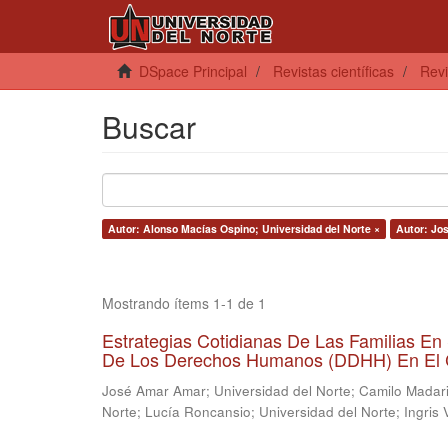
DSpace Principal
Revistas científicas
Revi
Buscar
Autor: Alonso Macías Ospino; Universidad del Norte ×
Autor: Jo
Mostrando ítems 1-1 de 1
Estrategias Cotidianas De Las Familias En 
De Los Derechos Humanos (DDHH) En El Co
José Amar Amar; Universidad del Norte
;
Camilo Madari
Norte
;
Lucía Roncansio; Universidad del Norte
;
Ingris