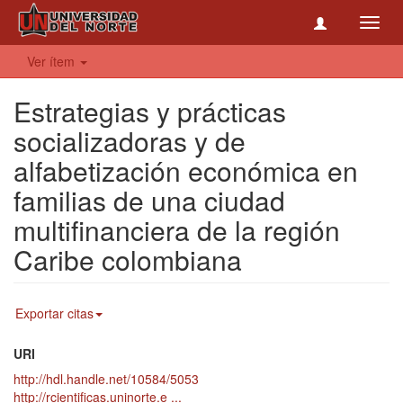
Toggl
navig
Ver ítem
Estrategias y prácticas
socializadoras y de
alfabetización económica en
familias de una ciudad
multifinanciera de la región
Caribe colombiana
Exportar citas
URI
http://hdl.handle.net/10584/5053
http://rcientificas.uninorte.e ...