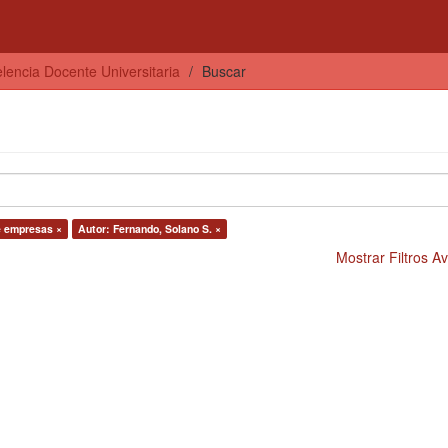
lencia Docente Universitaria
Buscar
e empresas ×
Autor: Fernando, Solano S. ×
Mostrar Filtros 