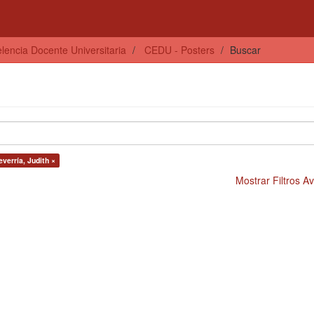
lencia Docente Universitaria
CEDU - Posters
Buscar
verría, Judith ×
Mostrar Filtros 