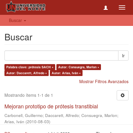
Toggl
navig
Buscar
Buscar
Ir
Palabra clave: prótesis SACH ×
Autor: Consuegra, Marlon ×
Autor: Daccarett, Alfredo ×
Autor: Arias, Iván ×
Mostrar Filtros Avanzados
Mostrando ítems 1-1 de 1
Mejoran prototipo de prótesis transtibial
Carbonell, Guillermo
;
Daccarett, Alfredo
;
Consuegra, Marlon
;
Arias, Iván
(
2010-08-03
)