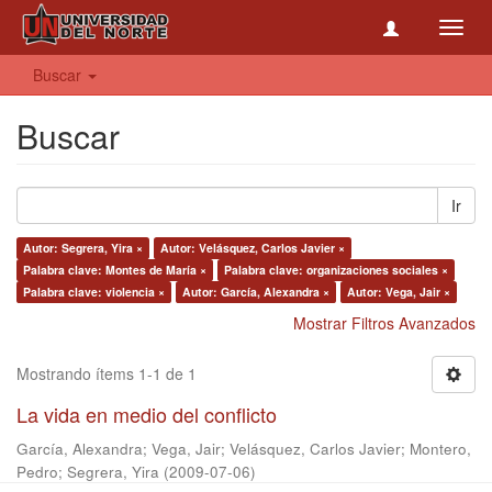
Toggl
navig
Buscar
Buscar
Ir
Autor: Segrera, Yira ×
Autor: Velásquez, Carlos Javier ×
Palabra clave: Montes de María ×
Palabra clave: organizaciones sociales ×
Palabra clave: violencia ×
Autor: García, Alexandra ×
Autor: Vega, Jair ×
Mostrar Filtros Avanzados
Mostrando ítems 1-1 de 1
La vida en medio del conflicto
García, Alexandra
;
Vega, Jair
;
Velásquez, Carlos Javier
;
Montero,
Pedro
;
Segrera, Yira
(
2009-07-06
)