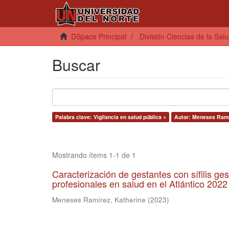
DSpace Principal
División Ciencias de la Sal
Buscar
Palabra clave: Vigilancia en salud pública ×
Autor: Meneses Ramí
Mostrando ítems 1-1 de 1
Caracterización de gestantes con sífilis ges
profesionales en salud en el Atlántico 2022
Meneses Ramírez, Katherine
(
2023
)