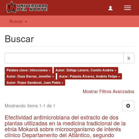
Toggl
navig
Buscar
Buscar
Ir
Palabra clave: Infecciones ×
Autor: Zúñiga Latorre, Camilo Andrés ×
Autor: Daza Barros, Jennifer ×
Autor: Polania Álvarez, Andrés Felipe ×
Autor: Rojas Sandoval, Juan Pablo ×
Mostrar Filtros Avanzados
Mostrando ítems 1-1 de 1
Efectividad antimicrobiana del extracto de dos
plantas utilizadas en la medicina tradicional de la
etnia Mokaná sobre microorganismo de interés
clínico Departamento del Atlántico, segundo