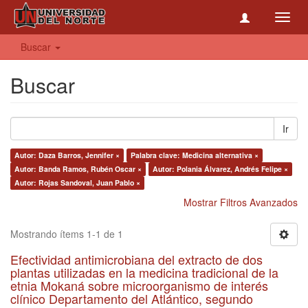
Toggl
navig
Buscar
Buscar
Ir
Autor: Daza Barros, Jennifer ×
Palabra clave: Medicina alternativa ×
Autor: Banda Ramos, Rubén Oscar ×
Autor: Polania Álvarez, Andrés Felipe ×
Autor: Rojas Sandoval, Juan Pablo ×
Mostrar Filtros Avanzados
Mostrando ítems 1-1 de 1
Efectividad antimicrobiana del extracto de dos
plantas utilizadas en la medicina tradicional de la
etnia Mokaná sobre microorganismo de interés
clínico Departamento del Atlántico, segundo