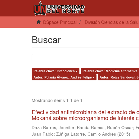
DSpace Principal
División Ciencias de la Sal
Buscar
Palabra clave: Infecciones ×
Palabra clave: Medicina alternativa 
Autor: Polania Álvarez, Andrés Felipe ×
Autor: Rojas Sandoval, J
Mostrando ítems 1-1 de 1
Efectividad antimicrobiana del extracto de d
Mokaná sobre microorganismo de interés c
Daza Barros, Jennifer
;
Banda Ramos, Rubén Oscar
;
F
Juan Pablo
;
Zúñiga Latorre, Camilo Andrés
(
2015
)