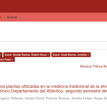
ud
Buscar
×
Autor: Banda Ramos, Rubén Oscar ×
Autor: Daza Barros, Jennifer ×
uan Pablo ×
Mostrar Filtros 
os plantas utilizadas en la medicina tradicional de la etn
línico Departamento del Atlántico, segundo semestre d
ragozo Pallares, Ismael David
;
Polania Álvarez, Andrés Felipe
;
Rojas S