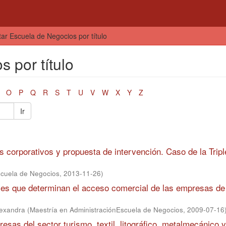
tar Escuela de Negocios por título
 por título
O
P
Q
R
S
T
U
V
W
X
Y
Z
Ir
es corporativos y propuesta de intervención. Caso de la Trip
scuela de Negocios
,
2013-11-26
)
nales que determinan el acceso comercial de las empresas de
lexandra
(
Maestría en AdministraciónEscuela de Negocios
,
2009-07-16
resas del sector turismo, textil, litográfico, metalmecánico y