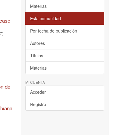
Materias
Esta comunidad
 caso
Por fecha de publicación
7
)
Autores
Títulos
Materias
MI CUENTA
ón de
Acceder
Registro
mbiana