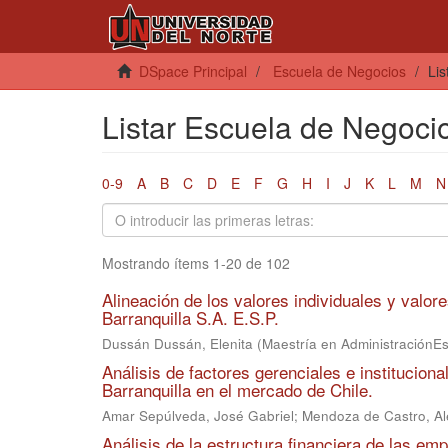
DSpace Principal
Escuela de Negocios
Lis
Listar Escuela de Negocios
0-9
A
B
C
D
E
F
G
H
I
J
K
L
M
N
Mostrando ítems 1-20 de 102
Alineación de los valores individuales y valor
Barranquilla S.A. E.S.P.
Dussán Dussán, Elenita
(
Maestría en AdministraciónE
Análisis de factores gerenciales e institucio
Barranquilla en el mercado de Chile.
Amar Sepúlveda, José Gabriel
;
Mendoza de Castro, A
Análisis de la estructura financiera de las emp