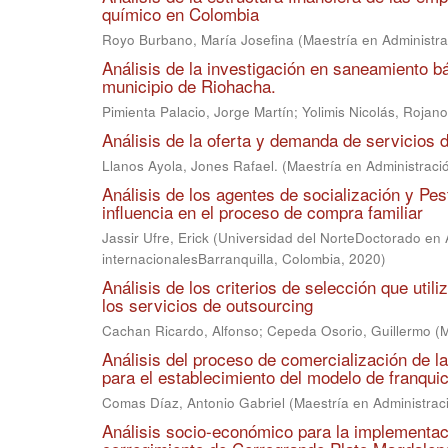
químico en Colombia
Royo Burbano, María Josefina
(
Maestría en Administr
Análisis de la investigación en saneamiento b
municipio de Riohacha.
Pimienta Palacio, Jorge Martín
;
Yolimis Nicolás, Rojan
Análisis de la oferta y demanda de servicios
Llanos Ayola, Jones Rafael.
(
Maestría en Administrac
Análisis de los agentes de socialización y Pe
influencia en el proceso de compra familiar
Jassir Ufre, Erick
(
Universidad del NorteDoctorado en
internacionalesBarranquilla, Colombia
,
2020
)
Análisis de los criterios de selección que uti
los servicios de outsourcing
Cachan Ricardo, Alfonso
;
Cepeda Osorio, Guillermo
(
M
Análisis del proceso de comercialización de l
para el establecimiento del modelo de franquic
Comas Díaz, Antonio Gabriel
(
Maestría en Administra
Análisis socio-económico para la implementac