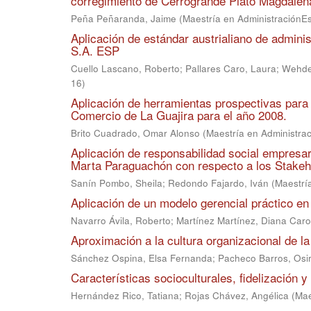
corregimiento de Cerrogrande Plato Magdalen
Peña Peñaranda, Jaime
(
Maestría en AdministraciónE
Aplicación de estándar austrialiano de admi
S.A. ESP
Cuello Lascano, Roberto
;
Pallares Caro, Laura
;
Wehdek
16
)
Aplicación de herramientas prospectivas para 
Comercio de La Guajira para el año 2008.
Brito Cuadrado, Omar Alonso
(
Maestría en Administra
Aplicación de responsabilidad social empresar
Marta Paraguachón con respecto a los Stakeh
Sanín Pombo, Sheila
;
Redondo Fajardo, Iván
(
Maestrí
Aplicación de un modelo gerencial práctico en
Navarro Ávila, Roberto
;
Martínez Martínez, Diana Caro
Aproximación a la cultura organizacional de la
Sánchez Ospina, Elsa Fernanda
;
Pacheco Barros, Osir
Características socioculturales, fidelización y p
Hernández Rico, Tatiana
;
Rojas Chávez, Angélica
(
Mae