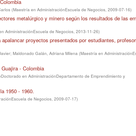
 Colombia
Carlos
(
Maestría en AdministraciónEscuela de Negocios
,
2009-07-16
)
ctores metalúrgico y minero según los resultados de las e
en AdministraciónEscuela de Negocios
,
2013-11-26
)
a apalancar proyectos presentados por estudiantes, profeso
Javier
;
Maldonado Galán, Adriana Milena
(
Maestría en AdministraciónE
 Guajira - Colombia
teDoctorado en AdministraciónDepartamento de Emprendimiento y
la 1950 - 1960.
traciónEscuela de Negocios
,
2009-07-17
)