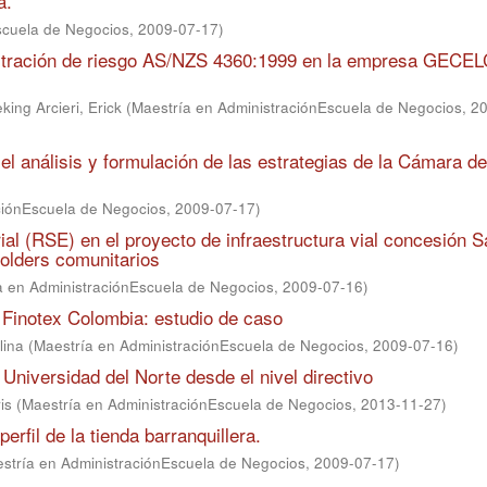
a.
scuela de Negocios
,
2009-07-17
)
nistración de riesgo AS/NZS 4360:1999 en la empresa GECE
ing Arcieri, Erick
(
Maestría en AdministraciónEscuela de Negocios
,
20
el análisis y formulación de las estrategias de la Cámara de
ciónEscuela de Negocios
,
2009-07-17
)
ial (RSE) en el proyecto de infraestructura vial concesión S
olders comunitarios
a en AdministraciónEscuela de Negocios
,
2009-07-16
)
 Finotex Colombia: estudio de caso
lina
(
Maestría en AdministraciónEscuela de Negocios
,
2009-07-16
)
 Universidad del Norte desde el nivel directivo
is
(
Maestría en AdministraciónEscuela de Negocios
,
2013-11-27
)
erfil de la tienda barranquillera.
stría en AdministraciónEscuela de Negocios
,
2009-07-17
)