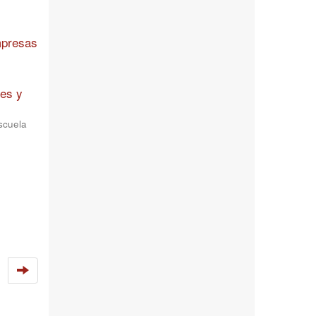
mpresas
res y
scuela