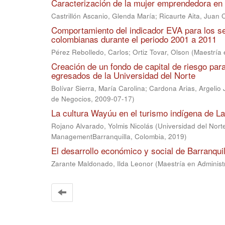
Caracterización de la mujer emprendedora en
Castrillón Ascanio, Glenda María
;
Ricaurte Aita, Juan 
Comportamiento del indicador EVA para los se
colombianas durante el periodo 2001 a 2011
Pérez Rebolledo, Carlos
;
Ortiz Tovar, Olson
(
Maestría 
Creación de un fondo de capital de riesgo par
egresados de la Universidad del Norte
Bolívar Sierra, María Carolina
;
Cardona Arias, Argelio 
de Negocios
,
2009-07-17
)
La cultura Wayúu en el turismo indígena de La
Rojano Alvarado, Yolmis Nicolás
(
Universidad del Nor
ManagementBarranquilla, Colombia
,
2019
)
El desarrollo económico y social de Barranquil
Zarante Maldonado, Ilda Leonor
(
Maestría en Adminis