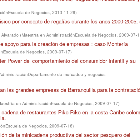
aciónEscuela de Negocios
,
2013-11-26
)
ásico por concepto de regalías durante los años 2000-2005,
o Alvarado
(
Maestría en AdministraciónEscuela de Negocios
,
2009-07-1
 de apoyo para la creación de empresas : caso Montería
iónEscuela de Negocios
,
2009-07-17
)
ster Power del comportamiento del consumidor infantil y su
 AdministraciónDepartamento de mercadeo y negocios
lizan las grandes empresas de Barranquilla para la contrataci
aestría en AdministraciónEscuela de Negocios
,
2009-07-17
)
a cadena de restaurantes Piko Riko en la costa Caribe colo
ia.
ciónEscuela de Negocios
,
2009-07-18
)
ión de la minicadena productiva del sector pesquero del