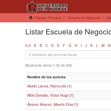
DSpace Principal
Escuela de Negocios
Lis
Listar Escuela de Negocio
0-9
A
B
C
D
E
F
G
H
I
J
K
L
M
N
Mostrando ítems 1-20 de 205
Nombre de los autores
Abello Llanos, Raimundo
[1]
Albis Donado, Víctor Hugo
[1]
Álvarez Álvarez, Alberto Elías
[1]