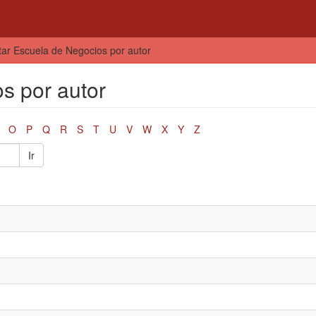
tar Escuela de Negocios por autor
s por autor
O
P
Q
R
S
T
U
V
W
X
Y
Z
Ir