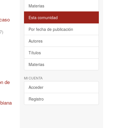
Materias
Esta comunidad
 caso
Por fecha de publicación
7
)
Autores
Títulos
Materias
MI CUENTA
ón de
Acceder
Registro
mbiana