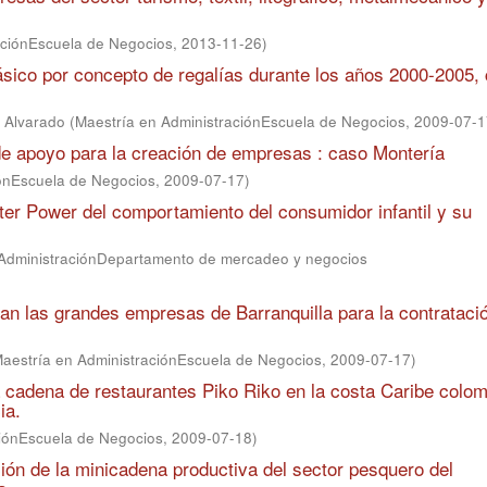
aciónEscuela de Negocios
,
2013-11-26
)
ásico por concepto de regalías durante los años 2000-2005,
o Alvarado
(
Maestría en AdministraciónEscuela de Negocios
,
2009-07-1
 de apoyo para la creación de empresas : caso Montería
iónEscuela de Negocios
,
2009-07-17
)
ster Power del comportamiento del consumidor infantil y su
 AdministraciónDepartamento de mercadeo y negocios
lizan las grandes empresas de Barranquilla para la contrataci
aestría en AdministraciónEscuela de Negocios
,
2009-07-17
)
a cadena de restaurantes Piko Riko en la costa Caribe colo
ia.
ciónEscuela de Negocios
,
2009-07-18
)
ión de la minicadena productiva del sector pesquero del