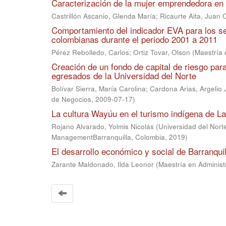
Caracterización de la mujer emprendedora en
Castrillón Ascanio, Glenda María
;
Ricaurte Aita, Juan 
Comportamiento del indicador EVA para los se
colombianas durante el periodo 2001 a 2011
Pérez Rebolledo, Carlos
;
Ortiz Tovar, Olson
(
Maestría 
Creación de un fondo de capital de riesgo par
egresados de la Universidad del Norte
Bolívar Sierra, María Carolina
;
Cardona Arias, Argelio 
de Negocios
,
2009-07-17
)
La cultura Wayúu en el turismo indígena de La
Rojano Alvarado, Yolmis Nicolás
(
Universidad del Nor
ManagementBarranquilla, Colombia
,
2019
)
El desarrollo económico y social de Barranquil
Zarante Maldonado, Ilda Leonor
(
Maestría en Adminis