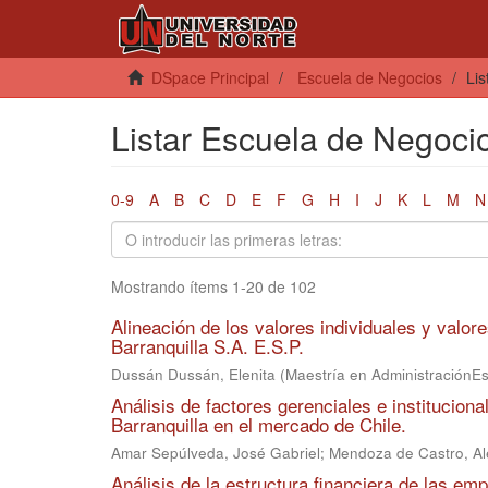
DSpace Principal
Escuela de Negocios
Lis
Listar Escuela de Negocios
0-9
A
B
C
D
E
F
G
H
I
J
K
L
M
N
Mostrando ítems 1-20 de 102
Alineación de los valores individuales y valor
Barranquilla S.A. E.S.P.
Dussán Dussán, Elenita
(
Maestría en AdministraciónE
Análisis de factores gerenciales e institucio
Barranquilla en el mercado de Chile.
Amar Sepúlveda, José Gabriel
;
Mendoza de Castro, A
Análisis de la estructura financiera de las emp