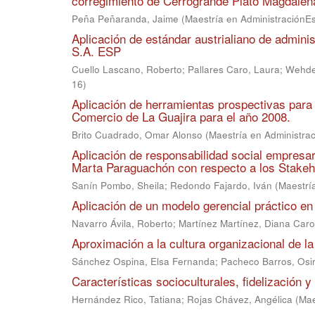
corregimiento de Cerrogrande Plato Magdalen
Peña Peñaranda, Jaime
(
Maestría en AdministraciónE
Aplicación de estándar austrialiano de admi
S.A. ESP
Cuello Lascano, Roberto
;
Pallares Caro, Laura
;
Wehdek
16
)
Aplicación de herramientas prospectivas para 
Comercio de La Guajira para el año 2008.
Brito Cuadrado, Omar Alonso
(
Maestría en Administra
Aplicación de responsabilidad social empresar
Marta Paraguachón con respecto a los Stakeh
Sanín Pombo, Sheila
;
Redondo Fajardo, Iván
(
Maestrí
Aplicación de un modelo gerencial práctico en
Navarro Ávila, Roberto
;
Martínez Martínez, Diana Caro
Aproximación a la cultura organizacional de la
Sánchez Ospina, Elsa Fernanda
;
Pacheco Barros, Osir
Características socioculturales, fidelización y p
Hernández Rico, Tatiana
;
Rojas Chávez, Angélica
(
Mae