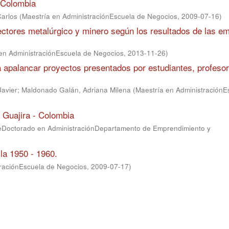
 Colombia
Carlos
(
Maestría en AdministraciónEscuela de Negocios
,
2009-07-16
)
ctores metalúrgico y minero según los resultados de las e
en AdministraciónEscuela de Negocios
,
2013-11-26
)
a apalancar proyectos presentados por estudiantes, profeso
Javier
;
Maldonado Galán, Adriana Milena
(
Maestría en AdministraciónE
 Guajira - Colombia
teDoctorado en AdministraciónDepartamento de Emprendimiento y
la 1950 - 1960.
traciónEscuela de Negocios
,
2009-07-17
)