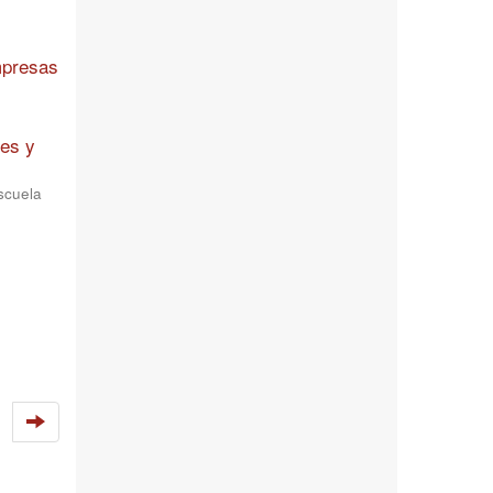
mpresas
res y
scuela