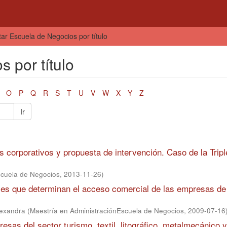
tar Escuela de Negocios por título
 por título
O
P
Q
R
S
T
U
V
W
X
Y
Z
Ir
es corporativos y propuesta de intervención. Caso de la Trip
scuela de Negocios
,
2013-11-26
)
nales que determinan el acceso comercial de las empresas de
lexandra
(
Maestría en AdministraciónEscuela de Negocios
,
2009-07-16
resas del sector turismo, textil, litográfico, metalmecánico y