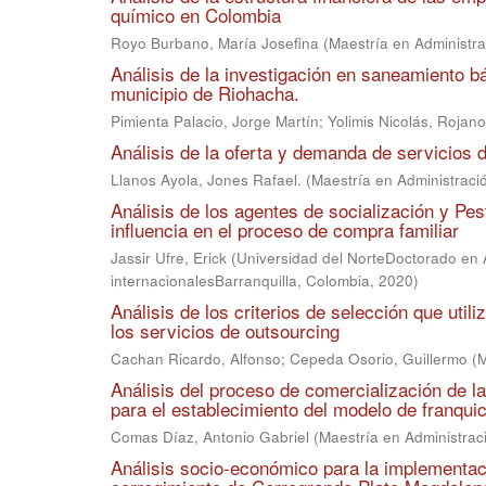
químico en Colombia
Royo Burbano, María Josefina
(
Maestría en Administr
Análisis de la investigación en saneamiento b
municipio de Riohacha.
Pimienta Palacio, Jorge Martín
;
Yolimis Nicolás, Rojan
Análisis de la oferta y demanda de servicios
Llanos Ayola, Jones Rafael.
(
Maestría en Administrac
Análisis de los agentes de socialización y Pe
influencia en el proceso de compra familiar
Jassir Ufre, Erick
(
Universidad del NorteDoctorado en
internacionalesBarranquilla, Colombia
,
2020
)
Análisis de los criterios de selección que uti
los servicios de outsourcing
Cachan Ricardo, Alfonso
;
Cepeda Osorio, Guillermo
(
M
Análisis del proceso de comercialización de l
para el establecimiento del modelo de franquic
Comas Díaz, Antonio Gabriel
(
Maestría en Administra
Análisis socio-económico para la implementac