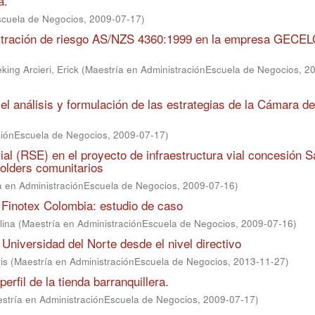
a.
scuela de Negocios
,
2009-07-17
)
nistración de riesgo AS/NZS 4360:1999 en la empresa GECE
ing Arcieri, Erick
(
Maestría en AdministraciónEscuela de Negocios
,
20
el análisis y formulación de las estrategias de la Cámara de
ciónEscuela de Negocios
,
2009-07-17
)
ial (RSE) en el proyecto de infraestructura vial concesión S
olders comunitarios
a en AdministraciónEscuela de Negocios
,
2009-07-16
)
 Finotex Colombia: estudio de caso
lina
(
Maestría en AdministraciónEscuela de Negocios
,
2009-07-16
)
 Universidad del Norte desde el nivel directivo
is
(
Maestría en AdministraciónEscuela de Negocios
,
2013-11-27
)
erfil de la tienda barranquillera.
stría en AdministraciónEscuela de Negocios
,
2009-07-17
)