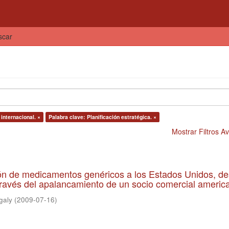
scar
internacional. ×
Palabra clave: Planificación estratégica. ×
Mostrar Filtros 
ión de medicamentos genéricos a los Estados Unidos, d
ravés del apalancamiento de un socio comercial americ
galy
(
2009-07-16
)