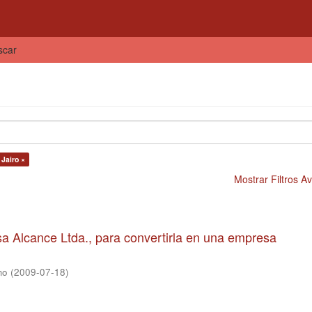
scar
 Jairo ×
Mostrar Filtros 
a Alcance Ltda., para convertirla en una empresa
mo
(
2009-07-18
)