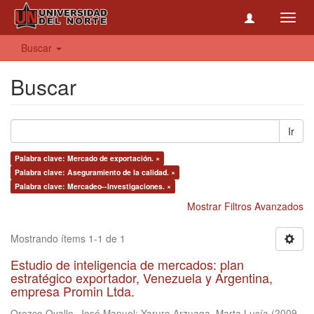
Toggl
navig
Buscar
Buscar
Ir
Palabra clave: Mercado de exportación. ×
Palabra clave: Aseguramiento de la calidad. ×
Palabra clave: Mercadeo--Investigaciones. ×
Mostrar Filtros Avanzados
Mostrando ítems 1-1 de 1
Estudio de inteligencia de mercados: plan
estratégico exportador, Venezuela y Argentina,
empresa Promin Ltda.
Orozco Ovalle, José Manuel
;
Yaruro Arzuaga, Marta Lucía
(
2009-