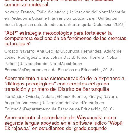
comunitaria integral
Navarro Franco, Fadia Alejandra
(
Universidad del NorteMaestría
en Pedagogía Social e Intervención Educativa en Contextos
SocialDepartamento de educaciónBarranquilla, Colombia
,
2022
)
"ABP” estrategia metodológica para fortalecer la
competencia explicación de fenómenos de las ciencias
naturales 5°
Orozco Navarro, Ana Cecilia
;
Cucunubá Hernández, Adolfo de
Jesús
;
Rodríguez Chila, Johan David
;
Toncel Herrera, Nelson
Rafael
(
Universidad del NorteMaestría en
EducaciónDepartamento de Estudios en Educación
,
2018
)
Acercamiento a una sistematización de la experiencia
“diálogos pedagógicos” con docentes del grado
transición y primero del Distrito de Barranquilla
Fernández Oviedo, Natalia
;
Gómez Sobrino, Yinays
;
Navarro
Angarita, Vanessa
(
Universidad del NorteMaestría en
EducaciónDepartamento de Estudios de Educación
,
2016
)
Acercamiento al aprendizaje del Wayuunaiki como
segunda lengua apoyado en el software lúdico “Wopü
Ekirajawaa” en estudiantes del grado segundo