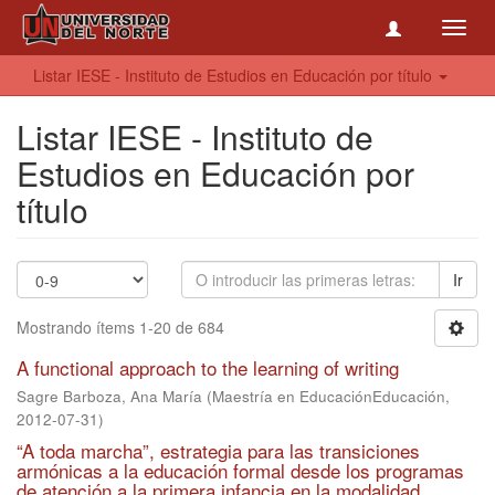
Toggl
navig
Listar IESE - Instituto de Estudios en Educación por título
Listar IESE - Instituto de
Estudios en Educación por
título
Ir
Mostrando ítems 1-20 de 684
A functional approach to the learning of writing
Sagre Barboza, Ana María
(
Maestría en EducaciónEducación
,
2012-07-31
)
“A toda marcha”, estrategia para las transiciones
armónicas a la educación formal desde los programas
de atención a la primera infancia en la modalidad