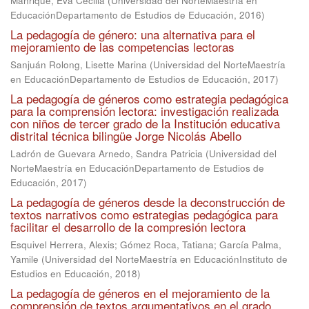
Manrique, Eva Cecilia
(
Universidad del NorteMaestría en
EducaciónDepartamento de Estudios de Educación
,
2016
)
La pedagogía de género: una alternativa para el
mejoramiento de las competencias lectoras
Sanjuán Rolong, Lisette Marina
(
Universidad del NorteMaestría
en EducaciónDepartamento de Estudios de Educación
,
2017
)
La pedagogía de géneros como estrategia pedagógica
para la comprensión lectora: investigación realizada
con niños de tercer grado de la Institución educativa
distrital técnica bilingüe Jorge Nicolás Abello
Ladrón de Guevara Arnedo, Sandra Patricia
(
Universidad del
NorteMaestría en EducaciónDepartamento de Estudios de
Educación
,
2017
)
La pedagogía de géneros desde la deconstrucción de
textos narrativos como estrategias pedagógica para
facilitar el desarrollo de la compresión lectora
Esquivel Herrera, Alexis
;
Gómez Roca, Tatiana
;
García Palma,
Yamile
(
Universidad del NorteMaestría en EducaciónInstituto de
Estudios en Educación
,
2018
)
La pedagogía de géneros en el mejoramiento de la
comprensión de textos argumentativos en el grado