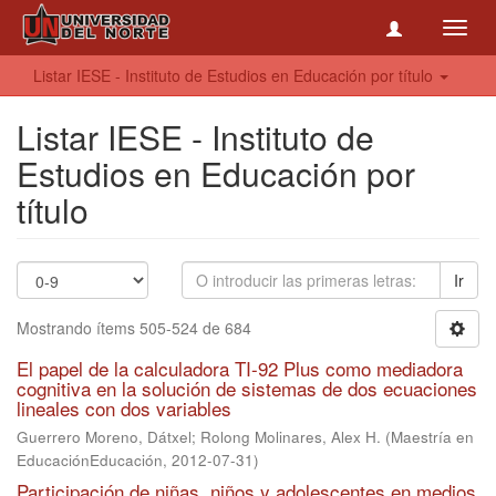
Toggl
navig
Listar IESE - Instituto de Estudios en Educación por título
Listar IESE - Instituto de
Estudios en Educación por
título
Ir
Mostrando ítems 505-524 de 684
El papel de la calculadora TI-92 Plus como mediadora
cognitiva en la solución de sistemas de dos ecuaciones
lineales con dos variables
Guerrero Moreno, Dátxel
;
Rolong Molinares, Alex H.
(
Maestría en
EducaciónEducación
,
2012-07-31
)
Participación de niñas, niños y adolescentes en medios