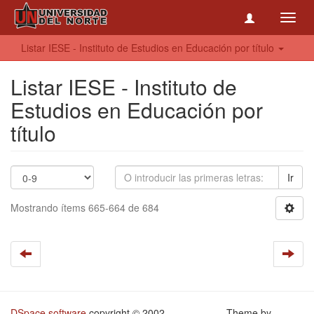
Toggl
navig
Listar IESE - Instituto de Estudios en Educación por título
Listar IESE - Instituto de
Estudios en Educación por
título
Ir
Mostrando ítems 665-664 de 684
DSpace software
copyright © 2002-
Theme by