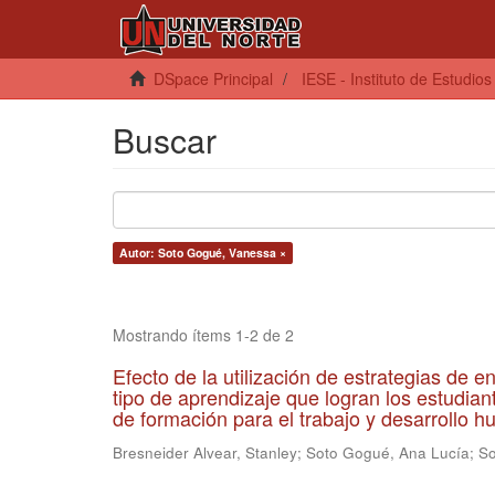
DSpace Principal
IESE - Instituto de Estudio
Buscar
Autor: Soto Gogué, Vanessa ×
Mostrando ítems 1-2 de 2
Efecto de la utilización de estrategias de 
tipo de aprendizaje que logran los estudia
de formación para el trabajo y desarrollo 
Bresneider Alvear, Stanley
;
Soto Gogué, Ana Lucía
;
So