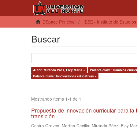
DSpace Principal
IESE - Instituto de Estudio
Buscar
Autor: Miranda Páez, Elcy María ×
Palabra clave: Cambios curric
Palabra clave: Innovaciones educativas ×
Mostrando ítems 1-1 de 1
Propuesta de innovación curricular para la
transición
Castro Orozco, Martha Cecilia
;
Miranda Páez, Elcy Mar