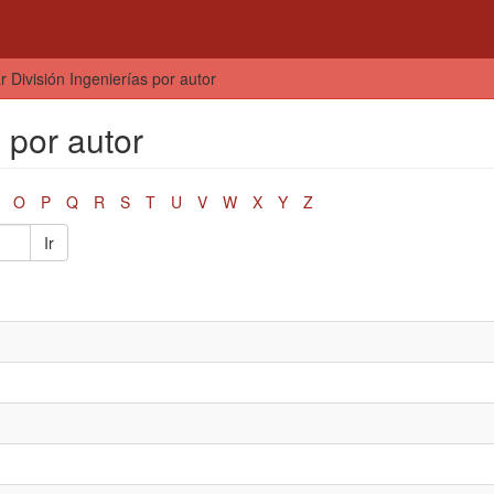
ar División Ingenierías por autor
s por autor
O
P
Q
R
S
T
U
V
W
X
Y
Z
Ir