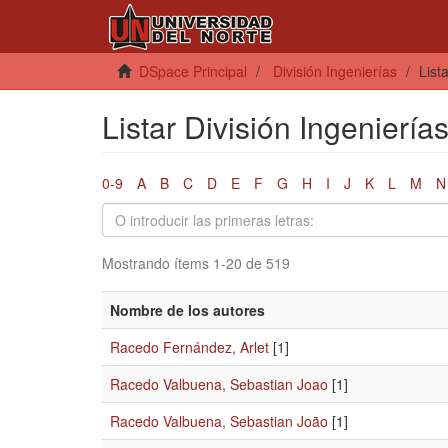
DSpace Principal
División Ingenierías
List
Listar División Ingeniería
0-9
A
B
C
D
E
F
G
H
I
J
K
L
M
N
Mostrando ítems 1-20 de 519
Nombre de los autores
Racedo Fernández, Arlet
[1]
Racedo Valbuena, Sebastian Joao
[1]
Racedo Valbuena, Sebastian João
[1]