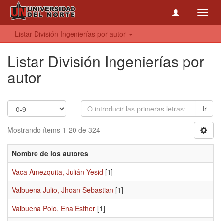
Toggl
navig
Listar División Ingenierías por autor
Listar División Ingenierías por
autor
Ir
Mostrando ítems 1-20 de 324
Nombre de los autores
Vaca Amezquita, Julián Yesid
[1]
Valbuena Julio, Jhoan Sebastian
[1]
Valbuena Polo, Ena Esther
[1]