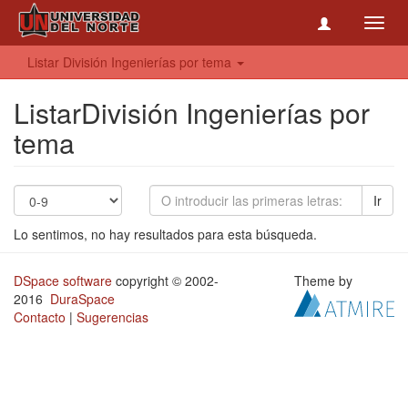
Toggl
navig
Listar División Ingenierías por tema
ListarDivisión Ingenierías por
tema
Ir
Lo sentimos, no hay resultados para esta búsqueda.
DSpace software
copyright © 2002-
Theme by
2016
DuraSpace
Contacto
|
Sugerencias