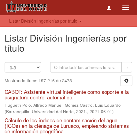
Toggl
navig
Listar División Ingenierías por título
Listar División Ingenierías por
título
Ir
Mostrando ítems 197-216 de 2475
CABOT: Asistente virtual inteligente como soporte a la
asignatura control automático.
Hugueth Polo, Alfredo Manuel
;
Gómez Castro, Luis Eduardo
(
Barranquilla, Universidad del Norte, 2021.
,
2021-06-01
)
Cálculo de los índices de contaminación del agua
(ICOs) en la ciénaga de Luruaco, empleando sistemas
de información geográfica