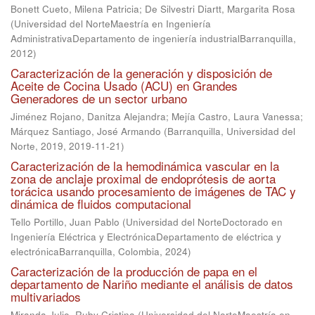
Bonett Cueto, Milena Patricia
;
De Silvestri Diartt, Margarita Rosa
(
Universidad del NorteMaestría en Ingeniería
AdministrativaDepartamento de ingeniería industrialBarranquilla
,
2012
)
Caracterización de la generación y disposición de
Aceite de Cocina Usado (ACU) en Grandes
Generadores de un sector urbano
Jiménez Rojano, Danitza Alejandra
;
Mejía Castro, Laura Vanessa
;
Márquez Santiago, José Armando
(
Barranquilla, Universidad del
Norte, 2019
,
2019-11-21
)
Caracterización de la hemodinámica vascular en la
zona de anclaje proximal de endoprótesis de aorta
torácica usando procesamiento de imágenes de TAC y
dinámica de fluidos computacional
Tello Portillo, Juan Pablo
(
Universidad del NorteDoctorado en
Ingeniería Eléctrica y ElectrónicaDepartamento de eléctrica y
electrónicaBarranquilla, Colombia
,
2024
)
Caracterización de la producción de papa en el
departamento de Nariño mediante el análisis de datos
multivariados
Miranda Julio, Ruby Cristina
(
Universidad del NorteMaestría en