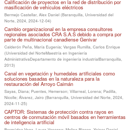
Calificación de proyectos en la red de distribución por
masificación de vehículos eléctricos
Bermejo Castellar, Alex Daniel
(
Baranquilla, Universidad del
Norte, 2024
,
2024-12-04
)
Cambio organizacional en la empresa consultores
regionales asociados CRA S.A.S debido a compra por
parte de multinacional canadiense Genivar
Calderón Peña, María Eugenia
;
Vargas Rumilla, Carlos Enrique
(
Universidad del NorteMaestría en Ingeniería
AdministrativaDepartamento de ingeniería industrialBarranquilla
,
2013
)
Canal en vegetación y humedales artificiales como
soluciones basadas en la naturaleza para la
restauración del Arroyo Caimán
Sayas, Diana
;
Puentes, Hemerson
;
Villarreal, Lorena
;
Padilla,
Nicolle
;
Álvarez, Jairo
(
Barranquilla, Universidad del Norte, 2024
,
2024-11-25
)
CAPTOR: Sistemas de protección contra rayos en
centros de conmutación móvil basados en herramientas
de inteligencia artificial
Bermúdez Vega, Laura Vanessa
;
Molina Blanco, Yeiner Daniel