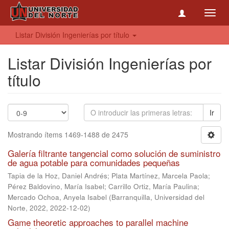
Toggl
navig
Listar División Ingenierías por título
Listar División Ingenierías por
título
Ir
Mostrando ítems 1469-1488 de 2475
Galería filtrante tangencial como solución de suministro
de agua potable para comunidades pequeñas
Tapia de la Hoz, Daniel Andrés
;
Plata Martínez, Marcela Paola
;
Pérez Baldovino, María Isabel
;
Carrillo Ortiz, María Paulina
;
Mercado Ochoa, Anyela Isabel
(
Barranquilla, Universidad del
Norte, 2022
,
2022-12-02
)
Game theoretic approaches to parallel machine