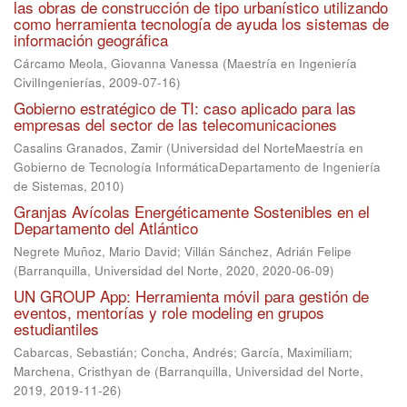
las obras de construcción de tipo urbanístico utilizando
como herramienta tecnología de ayuda los sistemas de
información geográfica
Cárcamo Meola, Giovanna Vanessa
(
Maestría en Ingeniería
CivilIngenierías
,
2009-07-16
)
Gobierno estratégico de TI: caso aplicado para las
empresas del sector de las telecomunicaciones
Casalins Granados, Zamir
(
Universidad del NorteMaestría en
Gobierno de Tecnología InformáticaDepartamento de Ingeniería
de Sistemas
,
2010
)
Granjas Avícolas Energéticamente Sostenibles en el
Departamento del Atlántico
Negrete Muñoz, Mario David
;
Villán Sánchez, Adrián Felipe
(
Barranquilla, Universidad del Norte, 2020
,
2020-06-09
)
UN GROUP App: Herramienta móvil para gestión de
eventos, mentorías y role modeling en grupos
estudiantiles
Cabarcas, Sebastián
;
Concha, Andrés
;
García, Maximiliam
;
Marchena, Cristhyan de
(
Barranquilla, Universidad del Norte,
2019
,
2019-11-26
)