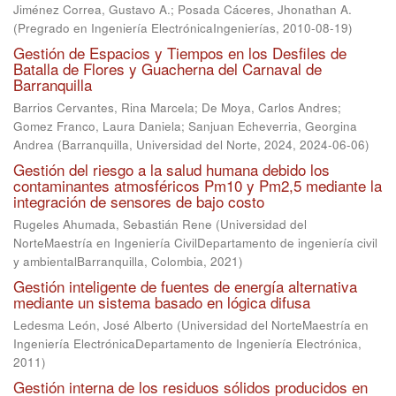
Jiménez Correa, Gustavo A.
;
Posada Cáceres, Jhonathan A.
(
Pregrado en Ingeniería ElectrónicaIngenierías
,
2010-08-19
)
Gestión de Espacios y Tiempos en los Desfiles de
Batalla de Flores y Guacherna del Carnaval de
Barranquilla
Barrios Cervantes, Rina Marcela
;
De Moya, Carlos Andres
;
Gomez Franco, Laura Daniela
;
Sanjuan Echeverria, Georgina
Andrea
(
Barranquilla, Universidad del Norte, 2024
,
2024-06-06
)
Gestión del riesgo a la salud humana debido los
contaminantes atmosféricos Pm10 y Pm2,5 mediante la
integración de sensores de bajo costo
Rugeles Ahumada, Sebastián Rene
(
Universidad del
NorteMaestría en Ingeniería CivilDepartamento de ingeniería civil
y ambientalBarranquilla, Colombia
,
2021
)
Gestión inteligente de fuentes de energía alternativa
mediante un sistema basado en lógica difusa
Ledesma León, José Alberto
(
Universidad del NorteMaestría en
Ingeniería ElectrónicaDepartamento de Ingeniería Electrónica
,
2011
)
Gestión interna de los residuos sólidos producidos en