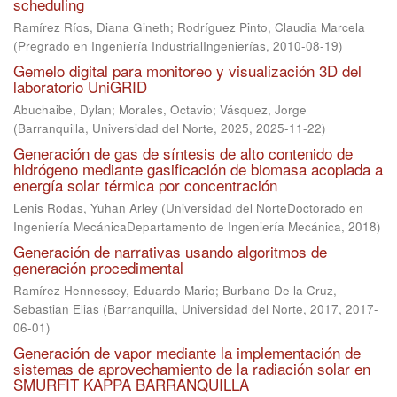
scheduling
Ramírez Ríos, Diana Gineth
;
Rodríguez Pinto, Claudia Marcela
(
Pregrado en Ingeniería IndustrialIngenierías
,
2010-08-19
)
Gemelo digital para monitoreo y visualización 3D del
laboratorio UniGRID
Abuchaibe, Dylan
;
Morales, Octavio
;
Vásquez, Jorge
(
Barranquilla, Universidad del Norte, 2025
,
2025-11-22
)
Generación de gas de síntesis de alto contenido de
hidrógeno mediante gasificación de biomasa acoplada a
energía solar térmica por concentración
Lenis Rodas, Yuhan Arley
(
Universidad del NorteDoctorado en
Ingeniería MecánicaDepartamento de Ingeniería Mecánica
,
2018
)
Generación de narrativas usando algoritmos de
generación procedimental
Ramírez Hennessey, Eduardo Mario
;
Burbano De la Cruz,
Sebastian Elias
(
Barranquilla, Universidad del Norte, 2017
,
2017-
06-01
)
Generación de vapor mediante la implementación de
sistemas de aprovechamiento de la radiación solar en
SMURFIT KAPPA BARRANQUILLA