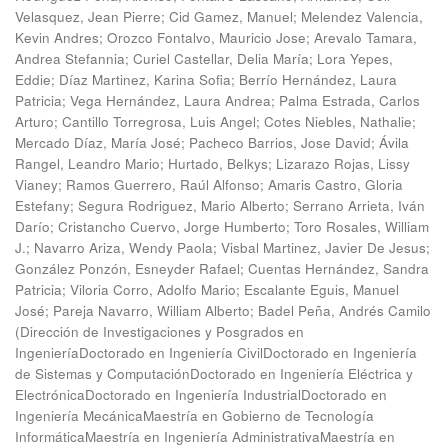
Velasquez, Jean Pierre
;
Cid Gamez, Manuel
;
Melendez Valencia,
Kevin Andres
;
Orozco Fontalvo, Mauricio Jose
;
Arevalo Tamara,
Andrea Stefannia
;
Curiel Castellar, Delia María
;
Lora Yepes,
Eddie
;
Díaz Martinez, Karina Sofia
;
Berrío Hernández, Laura
Patricia
;
Vega Hernández, Laura Andrea
;
Palma Estrada, Carlos
Arturo
;
Cantillo Torregrosa, Luis Angel
;
Cotes Niebles, Nathalie
;
Mercado Díaz, María José
;
Pacheco Barrios, Jose David
;
Ávila
Rangel, Leandro Mario
;
Hurtado, Belkys
;
Lizarazo Rojas, Lissy
Vianey
;
Ramos Guerrero, Raúl Alfonso
;
Amaris Castro, Gloria
Estefany
;
Segura Rodriguez, Mario Alberto
;
Serrano Arrieta, Iván
Darío
;
Cristancho Cuervo, Jorge Humberto
;
Toro Rosales, William
J.
;
Navarro Ariza, Wendy Paola
;
Visbal Martinez, Javier De Jesus
;
González Ponzón, Esneyder Rafael
;
Cuentas Hernández, Sandra
Patricia
;
Viloria Corro, Adolfo Mario
;
Escalante Eguis, Manuel
José
;
Pareja Navarro, William Alberto
;
Badel Peña, Andrés Camilo
(
Dirección de Investigaciones y Posgrados en
IngenieríaDoctorado en Ingeniería CivilDoctorado en Ingeniería
de Sistemas y ComputaciónDoctorado en Ingeniería Eléctrica y
ElectrónicaDoctorado en Ingeniería IndustrialDoctorado en
Ingeniería MecánicaMaestría en Gobierno de Tecnología
InformáticaMaestría en Ingeniería AdministrativaMaestría en