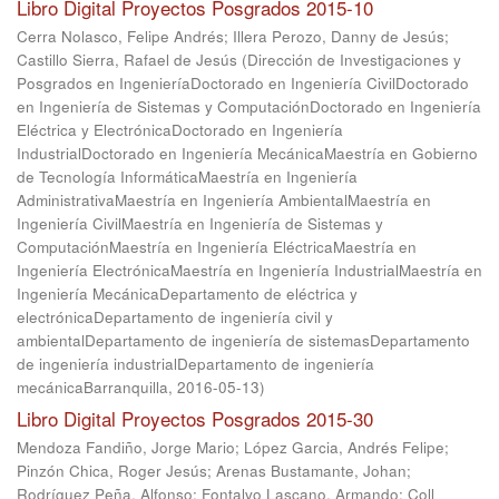
Libro Digital Proyectos Posgrados 2015-10
Cerra Nolasco, Felipe Andrés
;
Illera Perozo, Danny de Jesús
;
Castillo Sierra, Rafael de Jesús
(
Dirección de Investigaciones y
Posgrados en IngenieríaDoctorado en Ingeniería CivilDoctorado
en Ingeniería de Sistemas y ComputaciónDoctorado en Ingeniería
Eléctrica y ElectrónicaDoctorado en Ingeniería
IndustrialDoctorado en Ingeniería MecánicaMaestría en Gobierno
de Tecnología InformáticaMaestría en Ingeniería
AdministrativaMaestría en Ingeniería AmbientalMaestría en
Ingeniería CivilMaestría en Ingeniería de Sistemas y
ComputaciónMaestría en Ingeniería EléctricaMaestría en
Ingeniería ElectrónicaMaestría en Ingeniería IndustrialMaestría en
Ingeniería MecánicaDepartamento de eléctrica y
electrónicaDepartamento de ingeniería civil y
ambientalDepartamento de ingeniería de sistemasDepartamento
de ingeniería industrialDepartamento de ingeniería
mecánicaBarranquilla
,
2016-05-13
)
Libro Digital Proyectos Posgrados 2015-30
Mendoza Fandiño, Jorge Mario
;
López Garcia, Andrés Felipe
;
Pinzón Chica, Roger Jesús
;
Arenas Bustamante, Johan
;
Rodríguez Peña, Alfonso
;
Fontalvo Lascano, Armando
;
Coll