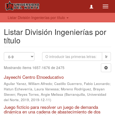
Toggl
navig
Listar División Ingenierías por título
Listar División Ingenierías por
título
Ir
Mostrando ítems 1657-1676 de 2475
Jayeechi Centro Etnoeducativo
Aguilar Yanez, William Alfredo
;
Castillo Guerrero, Fabio Leonardo
;
Hatun Echeverría, Laura Vanessa
;
Moreno Rodríguez, Brayan
Steven
;
Reyes Torres, Angie Melissa
(
Barranquilla, Universidad
del Norte, 2019
,
2019-12-11
)
Juego ficticio para resolver un juego de demanda
dinámica en una cadena de abastecimiento de dos