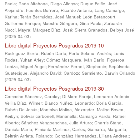
Paola
;
Rada Altahona, Diego Alfonso
;
Duque Felfle, José
Alejandro
;
Fuentes Borrero, Ricardo Antonio
;
Lang Camargo,
Karina
;
Terán Bermúdez, José Manuel
;
León Betancourt,
Guillermo Enrique
;
Maestre Góngora, Gina Paola
;
Zurbarán
Nucci, Mayra
;
Márquez Díaz, José
;
Sierra Granados, Deibys José
(
2025-04-03
)
Libro digital Proyectos Posgrados 2019-10
Rodríguez Sierra, Rubén Darío
;
Porto Solano, Andrés
;
Lenis
Rodas, Yuhan Arley
;
Gómez Mosquera, Iván Darío
;
Figueroa
Loaiza, Miguel Ángel
;
Fernández Pernet, Stephanie
;
Sepúlveda
Guatecique, Alejandro David
;
Cardozo Sarmiento, Darwin Orlando
(
2025-04-03
)
Libro digital Proyectos Posgrados 2019-30
Camacho Sánchez, Carolay
;
Di Mare Pareja, Leonardo Antonio
;
Velilla Díaz, Wilmer
;
Blanco Núñez, Leonardo
;
Doria García,
Rubén De Jesús
;
Montalvo Molina, Alexander
;
Molina Bovea,
Keibyn
;
Bolívar carbonell, Marianella
;
Camargo Pardo, Rafael
Alberto
;
Sánchez Vengoenchea, Julio Arturo
;
Charris Stand,
Daniela María
;
Pimienta Martinez, Carlos
;
Gamarra, Margarita
;
Beltrán Arrieta, Rolando
;
González Hernández, Liliana Andrea;
;