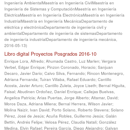
Ingeniería AmbientalMaestría en Ingeniería CivilMaestría en
Ingeniería de Sistemas y ComputaciónMaestría en Ingeniería
EléctricaMaestría en Ingeniería ElectrónicaMaestría en Ingeniería
IndustrialMaestría en Ingeniería MecánicaDepartamento de
eléctrica y electrónicaDepartamento de ingeniería civil y
ambientalDepartamento de ingeniería de sistemasDepartamento
de ingeniería industrialDepartamento de ingeniería mecánica
,
2016-05-13
)
Libro digital Proyectos Posgrados 2016-10
Enrique Lora, Alfredo
;
Ahumada Castro, Luz Marlen
;
Vergara
Verbel, Edgar Enrique
;
Pinzon Coronado, Horacio
;
Sanjuan
Decaro, Javier Dario
;
Calvo Silva, Fernando
;
Rincon Montenegro,
Adriana Fernanda
;
Tuiran Villaba, Rafael Eduardo
;
Cantillo
Acosta, Javier Arturo
;
Cantillo Zuleta, Joyce Liseth
;
Bernal Higuita,
Faisal
;
Abudinen Ordoñez, Daniel Enrique
;
Callejas Buelvas,
Angelica Patricia
;
Arias Puertas, Jorge Alberto
;
Altamar, David
;
Moros Daza, Adriana Milena
;
Bernal Herrera, Wilson Javier
;
Molina Naizir, Ivan David
;
Porto Solano, Roberto Stevens
;
Solano
Pérez, José de Jesús
;
Acuña Robles, Guillermo Jesús
;
Galán
Bettin, Andrés Felipe
;
Velosa Pérez, Claudia Natali
;
González
Medina, Elvin Rafael
;
Pereira García, Diego Alejandro
;
Galvan