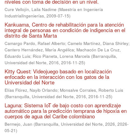
niveles con toma de decisión en un nivel.
Cure Vellojín, Laila Nadime
(
Maestría en Ingeniería
IndustrialIngenierías
,
2009-07-15
)
Kankuama, Centro de rehabilitación para la atención
integral de personas en condición de indigencia en el
distrito de Santa Marta
Camargo Pardo, Rafael Alberto
;
Camelo Martínez, Diana Shirley
;
Cantero Hernández, María Angélica
;
Machacón De La Cruz,
Eduardo Luis
;
Rico Pianeta, Lorena Marcela
(
Barranquilla,
Universidad del Norte, 2016
,
2016-11-25
)
Kitty Quest: Videojuego basado en localización
enfocado en la interacción con los gatos de la
Universidad del Norte
Elías Flórez, Nayib Orlando
;
Monsalve Corrales, Roberto Luis
(
Barranquilla, Universidad del Norte, 2016
,
2016-11-25
)
Laguna: Sistema IoT de bajo costo con aprendizaje
automático para la predicción temprana de hipoxia en
cuerpos de agua del Caribe colombiano
Bermejo, Juan
(
Barranquilla, Universidad del Norte, 2026
,
2026-
05-21
)