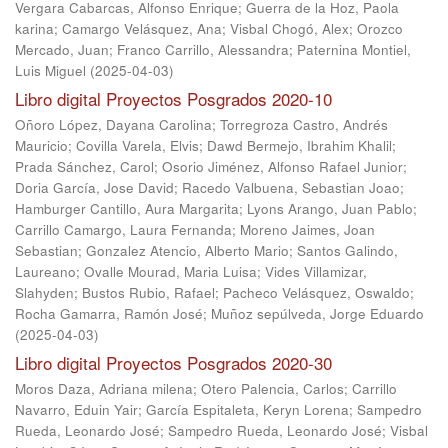
Vergara Cabarcas, Alfonso Enrique
;
Guerra de la Hoz, Paola
karina
;
Camargo Velásquez, Ana
;
Visbal Chogó, Alex
;
Orozco
Mercado, Juan
;
Franco Carrillo, Alessandra
;
Paternina Montiel,
Luis Miguel
(
2025-04-03
)
Libro digital Proyectos Posgrados 2020-10
Oñoro López, Dayana Carolina
;
Torregroza Castro, Andrés
Mauricio
;
Covilla Varela, Elvis
;
Dawd Bermejo, Ibrahim Khalil
;
Prada Sánchez, Carol
;
Osorio Jiménez, Alfonso Rafael Junior
;
Doria García, Jose David
;
Racedo Valbuena, Sebastian Joao
;
Hamburger Cantillo, Aura Margarita
;
Lyons Arango, Juan Pablo
;
Carrillo Camargo, Laura Fernanda
;
Moreno Jaimes, Joan
Sebastian
;
Gonzalez Atencio, Alberto Mario
;
Santos Galindo,
Laureano
;
Ovalle Mourad, Maria Luisa
;
Vides Villamizar,
Slahyden
;
Bustos Rubio, Rafael
;
Pacheco Velásquez, Oswaldo
;
Rocha Gamarra, Ramón José
;
Muñoz sepúlveda, Jorge Eduardo
(
2025-04-03
)
Libro digital Proyectos Posgrados 2020-30
Moros Daza, Adriana milena
;
Otero Palencia, Carlos
;
Carrillo
Navarro, Eduin Yair
;
García Espitaleta, Keryn Lorena
;
Sampedro
Rueda, Leonardo José
;
Sampedro Rueda, Leonardo José
;
Visbal