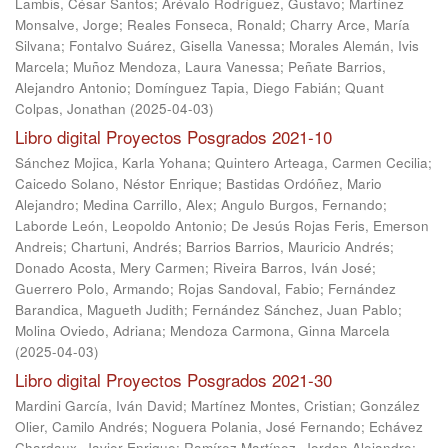
Lambis, César Santos
;
Arévalo Rodríguez, Gustavo
;
Martínez
Monsalve, Jorge
;
Reales Fonseca, Ronald
;
Charry Arce, María
Silvana
;
Fontalvo Suárez, Gisella Vanessa
;
Morales Alemán, Ivis
Marcela
;
Muñoz Mendoza, Laura Vanessa
;
Peñate Barrios,
Alejandro Antonio
;
Domínguez Tapia, Diego Fabián
;
Quant
Colpas, Jonathan
(
2025-04-03
)
Libro digital Proyectos Posgrados 2021-10
Sánchez Mojica, Karla Yohana
;
Quintero Arteaga, Carmen Cecilia
;
Caicedo Solano, Néstor Enrique
;
Bastidas Ordóñez, Mario
Alejandro
;
Medina Carrillo, Alex
;
Angulo Burgos, Fernando
;
Laborde León, Leopoldo Antonio
;
De Jesús Rojas Feris, Emerson
Andreis
;
Chartuni, Andrés
;
Barrios Barrios, Mauricio Andrés
;
Donado Acosta, Mery Carmen
;
Riveira Barros, Iván José
;
Guerrero Polo, Armando
;
Rojas Sandoval, Fabio
;
Fernández
Barandica, Magueth Judith
;
Fernández Sánchez, Juan Pablo
;
Molina Oviedo, Adriana
;
Mendoza Carmona, Ginna Marcela
(
2025-04-03
)
Libro digital Proyectos Posgrados 2021-30
Mardini García, Iván David
;
Martínez Montes, Cristian
;
González
Olier, Camilo Andrés
;
Noguera Polania, José Fernando
;
Echávez
Chardaux, Javier Enrique
;
Ramírez Martínez, Jordan Alejandro
;