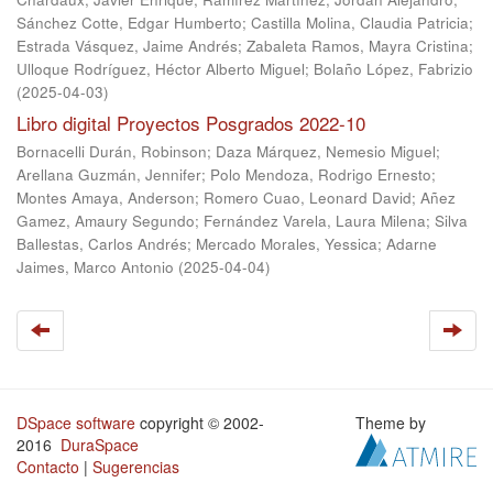
Sánchez Cotte, Edgar Humberto
;
Castilla Molina, Claudia Patricia
;
Estrada Vásquez, Jaime Andrés
;
Zabaleta Ramos, Mayra Cristina
;
Ulloque Rodríguez, Héctor Alberto Miguel
;
Bolaño López, Fabrizio
(
2025-04-03
)
Libro digital Proyectos Posgrados 2022-10
Bornacelli Durán, Robinson
;
Daza Márquez, Nemesio Miguel
;
Arellana Guzmán, Jennifer
;
Polo Mendoza, Rodrigo Ernesto
;
Montes Amaya, Anderson
;
Romero Cuao, Leonard David
;
Añez
Gamez, Amaury Segundo
;
Fernández Varela, Laura Milena
;
Silva
Ballestas, Carlos Andrés
;
Mercado Morales, Yessica
;
Adarne
Jaimes, Marco Antonio
(
2025-04-04
)
DSpace software
copyright © 2002-
Theme by
2016
DuraSpace
Contacto
|
Sugerencias