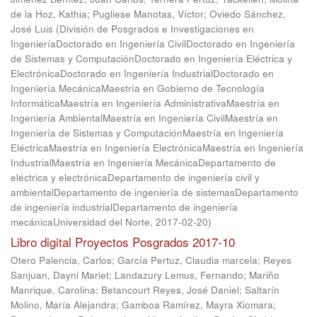
de la Hoz, Kathia
;
Pugliese Manotas, Víctor
;
Oviedo Sánchez,
José Luis
(
División de Posgrados e Investigaciones en
IngenieríaDoctorado en Ingeniería CivilDoctorado en Ingeniería
de Sistemas y ComputaciónDoctorado en Ingeniería Eléctrica y
ElectrónicaDoctorado en Ingeniería IndustrialDoctorado en
Ingeniería MecánicaMaestría en Gobierno de Tecnología
InformáticaMaestría en Ingeniería AdministrativaMaestría en
Ingeniería AmbientalMaestría en Ingeniería CivilMaestría en
Ingeniería de Sistemas y ComputaciónMaestría en Ingeniería
EléctricaMaestría en Ingeniería ElectrónicaMaestría en Ingeniería
IndustrialMaestría en Ingeniería MecánicaDepartamento de
eléctrica y electrónicaDepartamento de ingeniería civil y
ambientalDepartamento de ingeniería de sistemasDepartamento
de ingeniería industrialDepartamento de ingeniería
mecánicaUniversidad del Norte
,
2017-02-20
)
Libro digital Proyectos Posgrados 2017-10
Otero Palencia, Carlos
;
García Pertuz, Claudia marcela
;
Reyes
Sanjuan, Dayni Mariet
;
Landazury Lemus, Fernando
;
Mariño
Manrique, Carolina
;
Betancourt Reyes, José Daniel
;
Saltarín
Molino, María Alejandra
;
Gamboa Ramírez, Mayra Xiomara
;