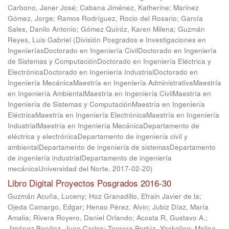
Carbono, Janer José
;
Cabana Jiménez, Katherine
;
Marinez
Gómez, Jorge
;
Ramos Rodríguez, Rocio del Rosario
;
García
Sales, Danilo Antonio
;
Gómez Quiróz, Karen Milena
;
Guzmán
Reyes, Luis Gabriel
(
División Posgrados e Investigaciones en
IngenieríasDoctorado en Ingeniería CivilDoctorado en Ingeniería
de Sistemas y ComputaciónDoctorado en Ingeniería Eléctrica y
ElectrónicaDoctorado en Ingeniería IndustrialDoctorado en
Ingeniería MecánicaMaestría en Ingeniería AdministrativaMaestría
en Ingeniería AmbientalMaestría en Ingeniería CivilMaestría en
Ingeniería de Sistemas y ComputaciónMaestría en Ingeniería
EléctricaMaestría en Ingeniería ElectrónicaMaestría en Ingeniería
IndustrialMaestría en Ingeniería MecánicaDepartamento de
eléctrica y electrónicaDepartamento de ingeniería civil y
ambientalDepartamento de ingeniería de sistemasDepartamento
de ingeniería industrialDepartamento de ingeniería
mecánicaUniversidad del Norte
,
2017-02-20
)
Libro Digital Proyectos Posgrados 2016-30
Guzmán Acuña, Luceny
;
Hoz Granadillo, Efrain Javier de la
;
Ojeda Camargo, Edgar
;
Henao Pérez, Alvin
;
Jubiz Díaz, María
Amalia
;
Rivera Royero, Daniel Orlando
;
Acosta R, Gustavo A.
;
Jiménez Benítez, Juan Carlos
;
Ternera Pertúz, Yackelien
;
Molina