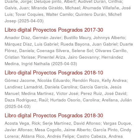
Duarte, Jorge
;
Deluque pinto, Albert
;
Audivet Durán, Cinthia
;
Galvis, Juan
;
Miranda Giraldo, Michael
;
Ahumada Villafañe, José
Luis
;
Tovar Coquies, Walter Camilo
;
Quintero Durán, Michell
Josep
(
2025-04-03
)
Libro digital Proyectos Posgrados 2017-30
Amador Díaz, Germán Javier
;
Bustillo Maury, Johnnys Alberto
;
Márquez Díaz, Luis Gabriel
;
Rueda Bayona, Juan Gabriel
;
Duarte
Flórez, Daniela
;
Coenaga Silvera, Selene Sol
;
Olivares Carrillo,
Cristian Yarisse
;
Pimentel Ariza, Jairo Geovanny
;
Hernández
Medina, Ingrid Nathalia
(
2025-04-03
)
Libro digital Proyectos Posgrados 2018-10
Gómez Jacome, Nicolás Eduardo
;
Rendón Rozo, Kelly Andrea
;
Landinez Lamadrid, Daniela Carolina
;
García García, Jesús
Manuel
;
Medina Martinez, Víctor José
;
Perez Ruiz, José David
;
Daza Rodriguez, Raúl
;
Hurtado Osorio, Carolina
;
Arellana, Julián
(
2025-04-03
)
Libro digital Proyectos Posgrados 2018-30
Acosta Vega, Rick
;
Serje Martínez, David Alfonso
;
Vargas Duque,
Javier Alfonso
;
Mesa Cogollo, Jaime Alberto
;
García Pinto, Cindy
Lorena
;
Aldana Rico, Andrés Felipe
;
Castro Cabeza, Andrea