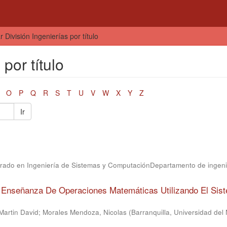
ar División Ingenierías por título
 por título
O
P
Q
R
S
T
U
V
W
X
Y
Z
Ir
orado en Ingeniería de Sistemas y ComputaciónDepartamento de ingeni
a Enseñanza De Operaciones Matemáticas Utilizando El Sis
Martin David
;
Morales Mendoza, Nicolas
(
Barranquilla, Universidad del 