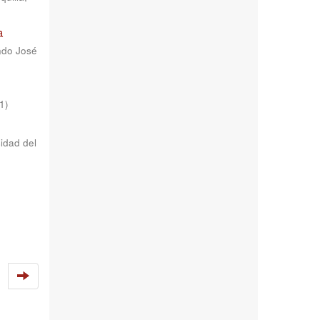
a
ndo José
1
)
sidad del