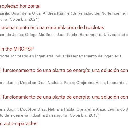
ropiedad horizontal
amila
;
Solar de la Cruz, Andrea Karime
(
Universidad del NorteIngenierí
uilla, Colombia
,
2021
)
lmacenamiento en una ensambladora de bicicletas
son de Jesús
;
Ortega Martínez, Juan Pablo
(
Barranquilla, Universidad 
ts in the MRCPSP
 NorteDoctorado en Ingeniería IndustrialDepartamento de ingeniería
el funcionamiento de una planta de energía: una solución con
ena Judith
;
Mogollon Diaz, Nathalia Paola
;
Orejarena Ariza, Leonardo 
el funcionamiento de una planta de energía: una solución con
ena Judith
;
Mogollón Díaz, Nathalia Paola
;
Orejarena Ariza, Leonardo 
o de ingeniería industrialBarranquilla, Colombia
,
2017
)
s auto-reparables