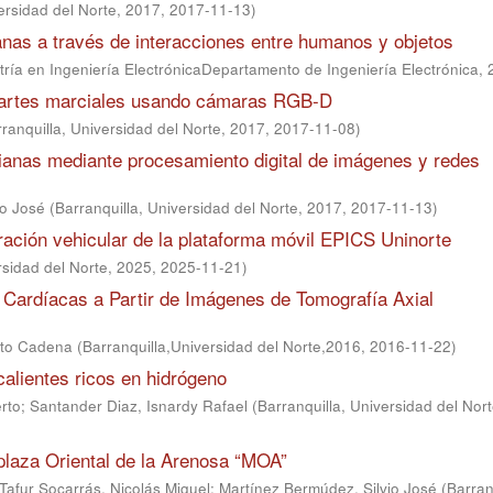
ersidad del Norte, 2017
,
2017-11-13
)
as a través de interacciones entre humanos y objetos
ría en Ingeniería ElectrónicaDepartamento de Ingeniería Electrónica
,
 artes marciales usando cámaras RGB-D
ranquilla, Universidad del Norte, 2017
,
2017-11-08
)
anas mediante procesamiento digital de imágenes y redes
do José
(
Barranquilla, Universidad del Norte, 2017
,
2017-11-13
)
ración vehicular de la plataforma móvil EPICS Uninorte
rsidad del Norte, 2025
,
2025-11-21
)
 Cardíacas a Partir de Imágenes de Tomografía Axial
erto Cadena
(
Barranquilla,Universidad del Norte,2016
,
2016-11-22
)
alientes ricos en hidrógeno
rto
;
Santander Diaz, Isnardy Rafael
(
Barranquilla, Universidad del Nor
plaza Oriental de la Arenosa “MOA”
Tafur Socarrás, Nicolás Miguel
;
Martínez Bermúdez, Silvio José
(
Barran