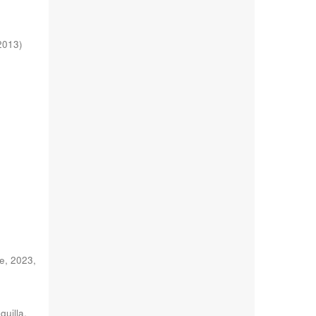
2013
)
te, 2023
,
quilla,