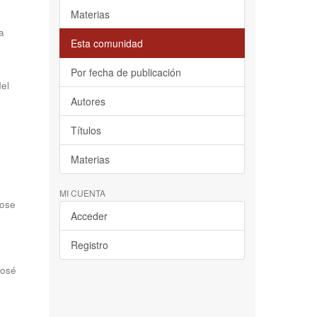
Materias
a
Esta comunidad
Por fecha de publicación
del
Autores
Títulos
Materias
MI CUENTA
Jose
Acceder
Registro
José