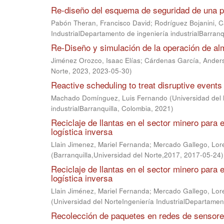
Re-diseño del esquema de seguridad de una p
Pabón Theran, Francisco David
;
Rodríguez Bojanini, C
IndustrialDepartamento de ingeniería industrialBarranq
Re-Diseño y simulación de la operación de a
Jiménez Orozco, Isaac Elías
;
Cárdenas García, Ander
Norte, 2023
,
2023-05-30
)
Reactive scheduling to treat disruptive even
Machado Domínguez, Luis Fernando
(
Universidad del
industrialBarranquilla, Colombia
,
2021
)
Reciclaje de llantas en el sector minero para 
logística inversa
Llain Jimenez, Mariel Fernanda
;
Mercado Gallego, Lor
(
Barranquilla,Universidad del Norte,2017
,
2017-05-24
)
Reciclaje de llantas en el sector minero para 
logística inversa
Llain Jiménez, Mariel Fernanda
;
Mercado Gallego, Lor
(
Universidad del NorteIngeniería IndustrialDepartament
Recolección de paquetes en redes de sensore