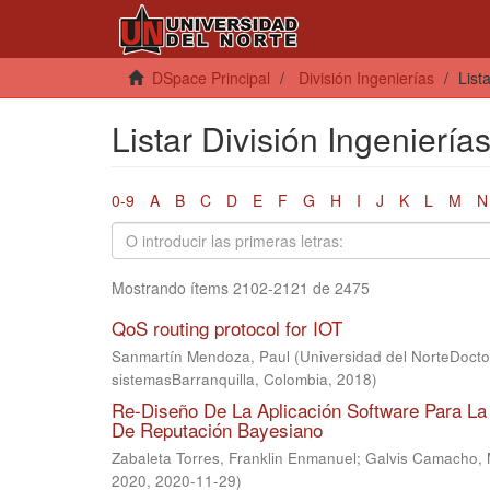
DSpace Principal
División Ingenierías
List
Listar División Ingenierías
0-9
A
B
C
D
E
F
G
H
I
J
K
L
M
N
Mostrando ítems 2102-2121 de 2475
QoS routing protocol for IOT
Sanmartín Mendoza, Paul
(
Universidad del NorteDoct
sistemasBarranquilla, Colombia
,
2018
)
Re-Diseño De La Aplicación Software Para L
De Reputación Bayesiano
Zabaleta Torres, Franklin Enmanuel
;
Galvis Camacho, 
2020
,
2020-11-29
)