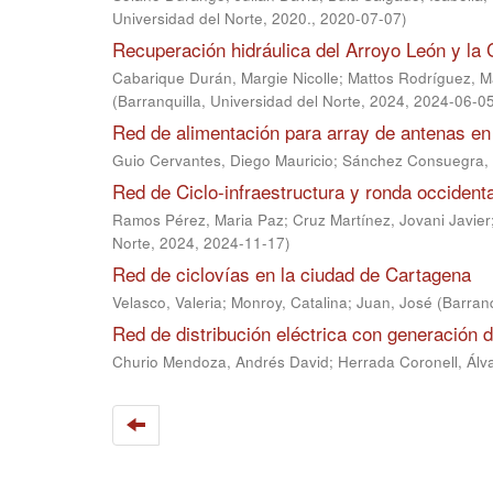
Universidad del Norte, 2020.
,
2020-07-07
)
Recuperación hidráulica del Arroyo León y la
Cabarique Durán, Margie Nicolle
;
Mattos Rodríguez, M
(
Barranquilla, Universidad del Norte, 2024
,
2024-06-0
Red de alimentación para array de antenas en
Guio Cervantes, Diego Mauricio
;
Sánchez Consuegra,
Red de Ciclo-infraestructura y ronda occidenta
Ramos Pérez, Maria Paz
;
Cruz Martínez, Jovani Javier
Norte, 2024
,
2024-11-17
)
Red de ciclovías en la ciudad de Cartagena
Velasco, Valeria
;
Monroy, Catalina
;
Juan, José
(
Barranq
Red de distribución eléctrica con generación d
Churio Mendoza, Andrés David
;
Herrada Coronell, Álv