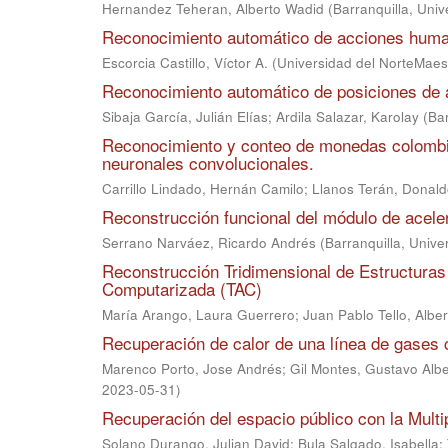
Hernandez Teheran, Alberto Wadid
(
Barranquilla, Univ
Reconocimiento automático de acciones human
Escorcia Castillo, Víctor A.
(
Universidad del NorteMaest
Reconocimiento automático de posiciones de
Sibaja García, Julián Elías
;
Ardila Salazar, Karolay
(
Bar
Reconocimiento y conteo de monedas colombi
neuronales convolucionales.
Carrillo Lindado, Hernán Camilo
;
Llanos Terán, Donal
Reconstrucción funcional del módulo de acele
Serrano Narváez, Ricardo Andrés
(
Barranquilla, Unive
Reconstrucción Tridimensional de Estructuras
Computarizada (TAC)
María Arango, Laura Guerrero
;
Juan Pablo Tello, Alb
Recuperación de calor de una línea de gases c
Marenco Porto, Jose Andrés
;
Gil Montes, Gustavo Albe
2023-05-31
)
Recuperación del espacio público con la Multi
Solano Durango, Julian David
;
Bula Salgado, Isabella
;