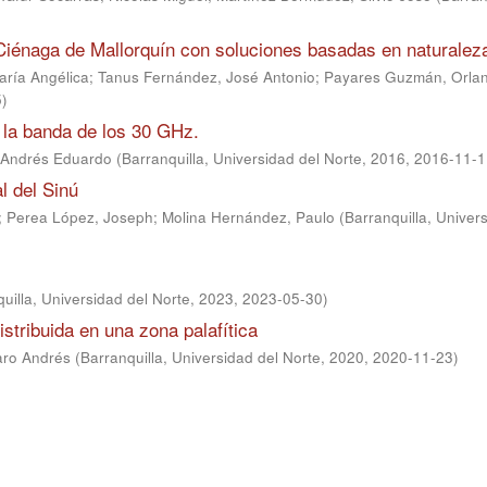
 Ciénaga de Mallorquín con soluciones basadas en naturalez
aría Angélica
;
Tanus Fernández, José Antonio
;
Payares Guzmán, Orla
5
)
 la banda de los 30 GHz.
 Andrés Eduardo
(
Barranquilla, Universidad del Norte, 2016
,
2016-11-1
l del Sinú
;
Perea López, Joseph
;
Molina Hernández, Paulo
(
Barranquilla, Univer
uilla, Universidad del Norte, 2023
,
2023-05-30
)
istribuida en una zona palafítica
aro Andrés
(
Barranquilla, Universidad del Norte, 2020
,
2020-11-23
)