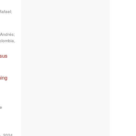
Rafael
;
 Andrés
;
Colombia
,
 sus
ning
de
e, 2024
,