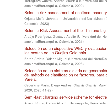
Torregroza Castro, Andrés Mauricio
(
Universidad del N
ambientalBarranquilla, Colombia
,
2020
)
Seismic risk assessment of confined masonry 
Orjuela Mejía, Johnatan
(
Universidad del NorteMaestría
Colombia
,
2023
)
Seismic Risk Assessment of the Thin and Ligh
Araújo Rodríguez, Gustavo Adolfo
(
Universidad del Nor
ambientalBarranquilla, Colombia
,
2021
)
Selección de un dispositivo WEC y evaluación 
las costas de La Guajira-Colombia
Berrio Arrieta, Yeison Miguel
(
Universidad del NorteDoc
ambientalBarranquilla, Colombia
,
2023
)
Selección de un sistema aislado de generació
del método de clasificación de factores, para 
Varela.
Ceveriche Marín, Diego Andrés
;
Charris Charris, Marvi
2020
,
2020-11-29
)
Semi-fast charging service scheme for electri
Acacio Rubio, Carlos Alberto
(
Barranquilla, Universida