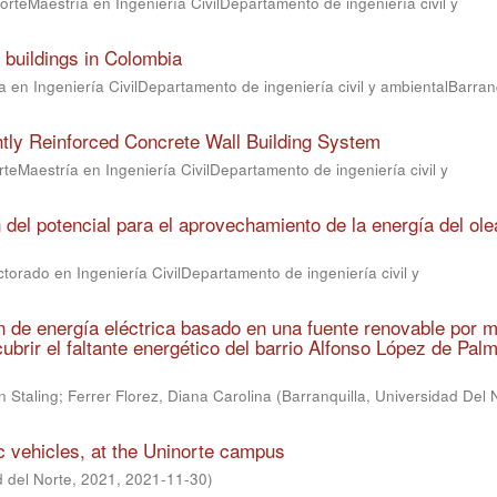
orteMaestría en Ingeniería CivilDepartamento de ingeniería civil y
buildings in Colombia
 en Ingeniería CivilDepartamento de ingeniería civil y ambientalBarranq
tly Reinforced Concrete Wall Building System
teMaestría en Ingeniería CivilDepartamento de ingeniería civil y
del potencial para el aprovechamiento de la energía del ole
torado en Ingeniería CivilDepartamento de ingeniería civil y
n de energía eléctrica basado en una fuente renovable por 
cubrir el faltante energético del barrio Alfonso López de Pal
n Staling
;
Ferrer Florez, Diana Carolina
(
Barranquilla, Universidad Del 
c vehicles, at the Uninorte campus
d del Norte, 2021
,
2021-11-30
)