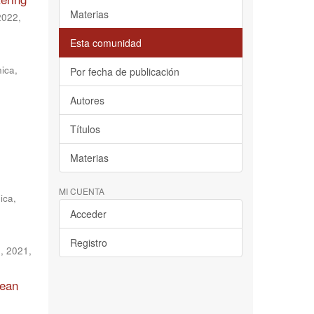
Materias
 2022
,
Esta comunidad
nica
,
Por fecha de publicación
Autores
Títulos
Materias
MI CUENTA
ica
,
Acceder
Registro
e, 2021
,
mean