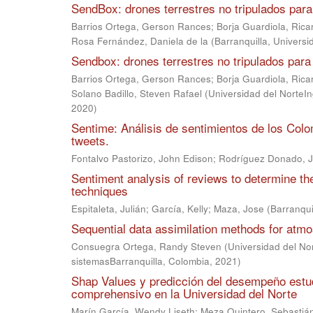
SendBox: drones terrestres no tripulados par
Barrios Ortega, Gerson Rances
;
Borja Guardiola, Rica
Rosa Fernández, Daniela de la
(
Barranquilla, Universi
Sendbox: drones terrestres no tripulados par
Barrios Ortega, Gerson Rances
;
Borja Guardiola, Rica
Solano Badillo, Steven Rafael
(
Universidad del NorteIn
2020
)
Sentime: Análisis de sentimientos de los Col
tweets.
Fontalvo Pastorizo, John Edison
;
Rodríguez Donado, J
Sentiment analysis of reviews to determine th
techniques
Espitaleta, Julián
;
García, Kelly
;
Maza, Jose
(
Barranqui
Sequential data assimilation methods for atmo
Consuegra Ortega, Randy Steven
(
Universidad del No
sistemasBarranquilla, Colombia
,
2021
)
Shap Values y predicción del desempeño estud
comprehensivo en la Universidad del Norte
Marín García, Wendy Liseth
;
Meza Quintero, Sebastiá