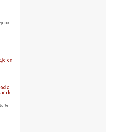
uilla,
aje en
medio
mar de
Norte,