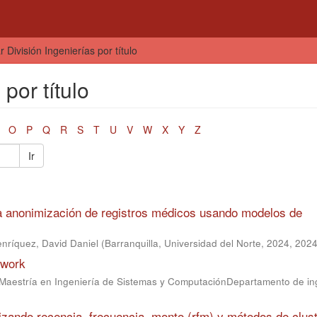
ar División Ingenierías por título
 por título
O
P
Q
R
S
T
U
V
W
X
Y
Z
Ir
la anonimización de registros médicos usando modelos de
nríquez, David Daniel
(
Barranquilla, Universidad del Norte, 2024
,
2024
ework
eMaestría en Ingeniería de Sistemas y ComputaciónDepartamento de in
izando recencia, frecuencia, monto (rfm) y métodos de clust