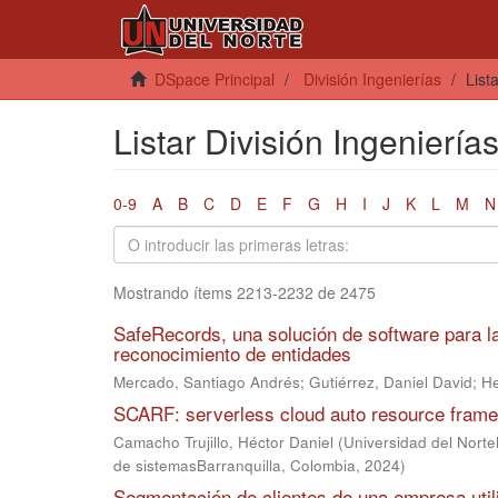
DSpace Principal
División Ingenierías
List
Listar División Ingenierías
0-9
A
B
C
D
E
F
G
H
I
J
K
L
M
N
Mostrando ítems 2213-2232 de 2475
SafeRecords, una solución de software para 
reconocimiento de entidades
Mercado, Santiago Andrés
;
Gutiérrez, Daniel David
;
He
SCARF: serverless cloud auto resource fram
Camacho Trujillo, Héctor Daniel
(
Universidad del Nort
de sistemasBarranquilla, Colombia
,
2024
)
Segmentación de clientes de una empresa util