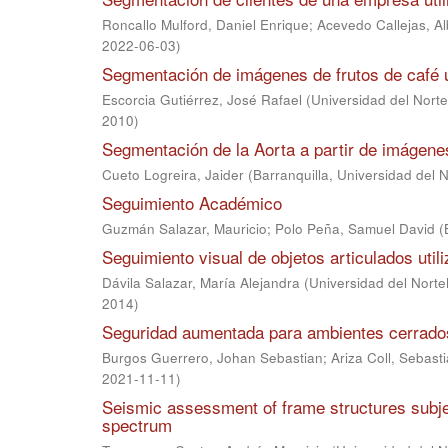
Roncallo Mulford, Daniel Enrique
;
Acevedo Callejas, Al
2022-06-03
)
Segmentación de imágenes de frutos de café ut
Escorcia Gutiérrez, José Rafael
(
Universidad del Norte
2010
)
Segmentación de la Aorta a partir de imágen
Cueto Logreira, Jaider
(
Barranquilla, Universidad del 
Seguimiento Académico
Guzmán Salazar, Mauricio
;
Polo Peña, Samuel David
(
Seguimiento visual de objetos articulados uti
Dávila Salazar, María Alejandra
(
Universidad del Norte
2014
)
Seguridad aumentada para ambientes cerrados
Burgos Guerrero, Johan Sebastian
;
Ariza Coll, Sebast
2021-11-11
)
Seismic assessment of frame structures subje
spectrum