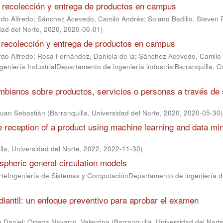
a recolección y entrega de productos en campus
rdo Alfredo
;
Sánchez Acevedo, Camilo Andrés
;
Solano Badillo, Steven 
dad del Norte, 2020
,
2020-06-01
)
a recolección y entrega de productos en campus
rdo Alfredo
;
Rosa Fernández, Daniela de la
;
Sánchez Acevedo, Camilo
geniería IndustrialDepartamento de ingeniería industrialBarranquilla, 
ombianos sobre productos, servicios o personas a través de
uan Sebastián
(
Barranquilla, Universidad del Norte, 2020
,
2020-05-30
)
e reception of a product using machine learning and data mi
lla, Universidad del Norte, 2022
,
2022-11-30
)
spheric general circulation models
rteIngeniería de Sistemas y ComputaciónDepartamento de ingeniería 
iantil: un enfoque preventivo para aprobar el examen
n Daniel
;
Ortega Navarro, Valentina
(
Barranquilla, Universidad del Nort