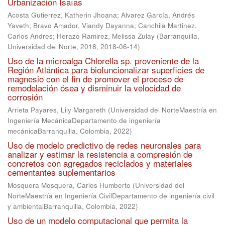
Urbanización Isaías
Acosta Gutierrez, Katherin Jhoana
;
Alvarez García, Andrés
Yaveth
;
Bravo Amador, Viandy Dayanna
;
Canchila Martinez,
Carlos Andres
;
Herazo Ramirez, Melissa Zulay
(
Barranquilla,
Universidad del Norte, 2018
,
2018-06-14
)
Uso de la microalga Chlorella sp. proveniente de la
Región Atlántica para biofuncionalizar superficies de
magnesio con el fin de promover el proceso de
remodelación ósea y disminuir la velocidad de
corrosión
Arrieta Payares, Lily Margareth
(
Universidad del NorteMaestría en
Ingeniería MecánicaDepartamento de ingeniería
mecánicaBarranquilla, Colombia
,
2022
)
Uso de modelo predictivo de redes neuronales para
analizar y estimar la resistencia a compresión de
concretos con agregados reciclados y materiales
cementantes suplementarios
Mosquera Mosquera, Carlos Humberto
(
Universidad del
NorteMaestría en Ingeniería CivilDepartamento de ingeniería civil
y ambientalBarranquilla, Colombia
,
2022
)
Uso de un modelo computacional que permita la