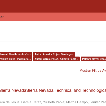
car
larreal, Camila de Jesús ×
Autor: Amador Rojas, Santiago ×
Palabra clave: Ingeniería ×
Autor: García Pérez, Yulibeth Paola ×
Palabra clave: Desi
Mostrar Filtros 
Sierra NevadaSierra Nevada Technical and Technologica
mila de Jesús
;
García Pérez, Yulibeth Paola
;
Mattos Campo, Jenifer Patr