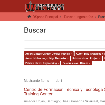
DSpace Principal
División Ingenierías
Bus
Buscar
Autor: Mattos Campo, Jenifer Patricia ×
Autor: Díaz Granados Vil
Autor: Muñoz Vega, Olga Mercedes ×
Palabra clave: Project ×
Palabra clave: Engineering ×
Palabra clave: Diseño ×
Mostrando ítems 1-1 de 1
Centro de Formación Técnica y Tecnóloga 
Training Center
Amador Rojas, Santiago
;
Díaz Granados Villarreal, Ca