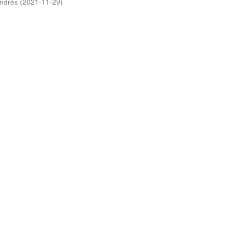
Andrés
(
2021-11-29
)