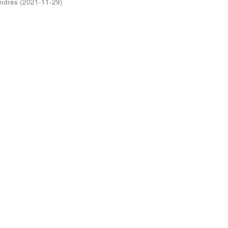
Andrés
(
2021-11-29
)