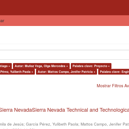
car
tiago ×
Autor: Muñoz Vega, Olga Mercedes ×
Palabra clave: Proyecto ×
Pérez, Yulibeth Paola ×
Autor: Mattos Campo, Jenifer Patricia ×
Palabra clave: Engi
Mostrar Filtros 
Sierra NevadaSierra Nevada Technical and Technologica
mila de Jesús
;
García Pérez, Yulibeth Paola
;
Mattos Campo, Jenifer Patr