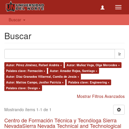
Toggl
navig
Buscar
Buscar
Ir
Autor: Pérez Jiménez, Rafael Andrés ×
Autor: Muñoz Vega, Olga Mercedes ×
Palabra clave: Formación ×
Autor: Amador Rojas, Santiago ×
Autor: Díaz Granados Villarreal, Camila de Jesús ×
Autor: Mattos Campo, Jenifer Patricia ×
Palabra clave: Engineering ×
Palabra clave: Design ×
Mostrar Filtros Avanzados
Mostrando ítems 1-1 de 1
Centro de Formación Técnica y Tecnóloga Sierra
NevadaSierra Nevada Technical and Technological