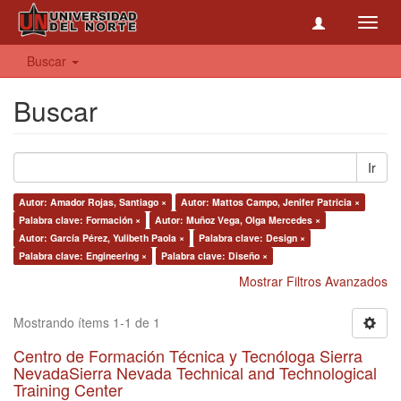
Toggl
navig
Buscar
Buscar
Ir
Autor: Amador Rojas, Santiago ×
Autor: Mattos Campo, Jenifer Patricia ×
Palabra clave: Formación ×
Autor: Muñoz Vega, Olga Mercedes ×
Autor: García Pérez, Yulibeth Paola ×
Palabra clave: Design ×
Palabra clave: Engineering ×
Palabra clave: Diseño ×
Mostrar Filtros Avanzados
Mostrando ítems 1-1 de 1
Centro de Formación Técnica y Tecnóloga Sierra
NevadaSierra Nevada Technical and Technological
Training Center