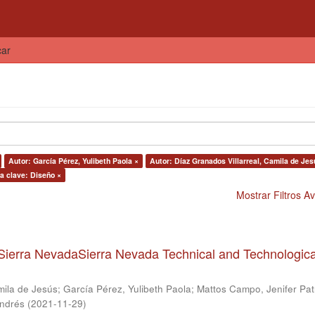
car
Autor: García Pérez, Yulibeth Paola ×
Autor: Díaz Granados Villarreal, Camila de Jes
a clave: Diseño ×
Mostrar Filtros 
Sierra NevadaSierra Nevada Technical and Technologica
mila de Jesús
;
García Pérez, Yulibeth Paola
;
Mattos Campo, Jenifer Patr
Andrés
(
2021-11-29
)