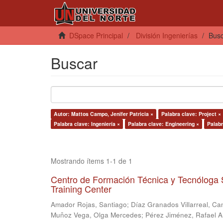
DSpace Principal
División Ingenierías
Bus
Buscar
Autor: Mattos Campo, Jenifer Patricia ×
Palabra clave: Project ×
Palabra clave: Ingeniería ×
Palabra clave: Engineering ×
Palabr
Mostrando ítems 1-1 de 1
Centro de Formación Técnica y Tecnóloga 
Training Center
Amador Rojas, Santiago
;
Díaz Granados Villarreal, Ca
Muñoz Vega, Olga Mercedes
;
Pérez Jiménez, Rafael 