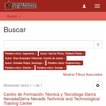
Toggl
navig
Buscar
Buscar
Ir
Palabra clave: Ingeniería ×
Autor: García Pérez, Yulibeth Paola ×
Autor: Díaz Granados Villarreal, Camila de Jesús ×
Autor: Amador Rojas, Santiago ×
Palabra clave: Engineering ×
Palabra clave: Diseño ×
Palabra clave: Design ×
Mostrar Filtros Avanzados
Mostrando ítems 1-1 de 1
Centro de Formación Técnica y Tecnóloga Sierra
NevadaSierra Nevada Technical and Technological
Training Center