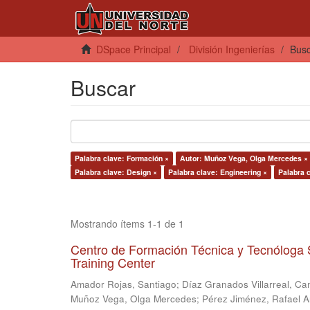
DSpace Principal
División Ingenierías
Bus
Buscar
Palabra clave: Formación ×
Autor: Muñoz Vega, Olga Mercedes ×
Palabra clave: Design ×
Palabra clave: Engineering ×
Palabra 
Mostrando ítems 1-1 de 1
Centro de Formación Técnica y Tecnóloga 
Training Center
Amador Rojas, Santiago
;
Díaz Granados Villarreal, Ca
Muñoz Vega, Olga Mercedes
;
Pérez Jiménez, Rafael 