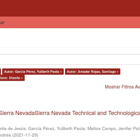
car
Autor: García Pérez, Yulibeth Paola ×
Autor: Amador Rojas, Santiago ×
clave: Diseño ×
Mostrar Filtros 
Sierra NevadaSierra Nevada Technical and Technologica
mila de Jesús
;
García Pérez, Yulibeth Paola
;
Mattos Campo, Jenifer Patr
Andrés
(
2021-11-29
)