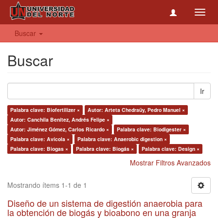
Toggl
navig
Buscar
Buscar
Ir
Palabra clave: Biofertilizer ×
Autor: Arteta Chedraüy, Pedro Manuel ×
Autor: Canchila Benítez, Andrés Felipe ×
Autor: Jiménez Gómez, Carlos Ricardo ×
Palabra clave: Biodigester ×
Palabra clave: Avícola ×
Palabra clave: Anaerobic digestion ×
Palabra clave: Biogas ×
Palabra clave: Biogás ×
Palabra clave: Design ×
Mostrar Filtros Avanzados
Mostrando ítems 1-1 de 1
Diseño de un sistema de digestión anaerobia para
la obtención de biogás y bioabono en una granja