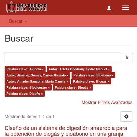
Toggl
navig
Buscar
Buscar
Ir
Palabra clave: Avícola ×
Autor: Arteta Chedraüy, Pedro Manuel ×
Autor: Jiménez Gómez, Carlos Ricardo ×
Palabra clave: Bioabono ×
Autor: Amador Sanabria, Maria Camila ×
Palabra clave: Biogas ×
Palabra clave: Biodigester ×
Palabra clave: Biogás ×
Palabra clave: Diseño ×
Mostrar Filtros Avanzados
Mostrando ítems 1-1 de 1
Diseño de un sistema de digestión anaerobia para
la obtención de biogás y bioabono en una granja