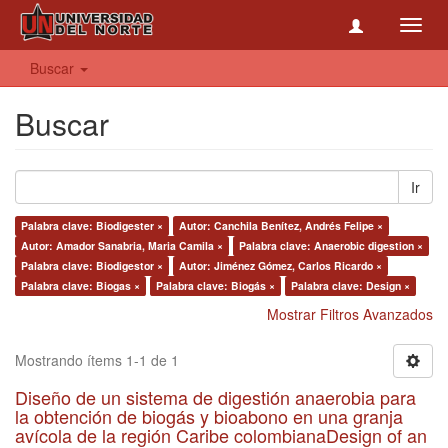
Toggl
navig
Buscar
Buscar
Ir
Palabra clave: Biodigester ×
Autor: Canchila Benítez, Andrés Felipe ×
Autor: Amador Sanabria, Maria Camila ×
Palabra clave: Anaerobic digestion ×
Palabra clave: Biodigestor ×
Autor: Jiménez Gómez, Carlos Ricardo ×
Palabra clave: Biogas ×
Palabra clave: Biogás ×
Palabra clave: Design ×
Mostrar Filtros Avanzados
Mostrando ítems 1-1 de 1
Diseño de un sistema de digestión anaerobia para
la obtención de biogás y bioabono en una granja
avícola de la región Caribe colombianaDesign of an