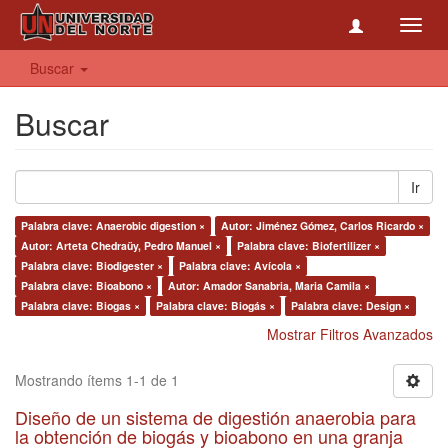
Toggl
navig
Buscar
Buscar
Ir
Palabra clave: Anaerobic digestion ×
Autor: Jiménez Gómez, Carlos Ricardo ×
Autor: Arteta Chedraüy, Pedro Manuel ×
Palabra clave: Biofertilizer ×
Palabra clave: Biodigester ×
Palabra clave: Avícola ×
Palabra clave: Bioabono ×
Autor: Amador Sanabria, Maria Camila ×
Palabra clave: Biogas ×
Palabra clave: Biogás ×
Palabra clave: Design ×
Mostrar Filtros Avanzados
Mostrando ítems 1-1 de 1
Diseño de un sistema de digestión anaerobia para
la obtención de biogás y bioabono en una granja