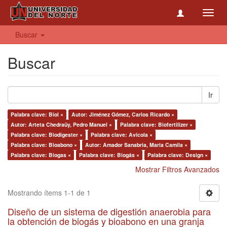
Toggl
navig
Buscar
Buscar
Ir
Palabra clave: Biol ×
Autor: Jiménez Gómez, Carlos Ricardo ×
Autor: Arteta Chedraüy, Pedro Manuel ×
Palabra clave: Biofertilizer ×
Palabra clave: Biodigester ×
Palabra clave: Avícola ×
Palabra clave: Bioabono ×
Autor: Amador Sanabria, Maria Camila ×
Palabra clave: Biogas ×
Palabra clave: Biogás ×
Palabra clave: Design ×
Mostrar Filtros Avanzados
Mostrando ítems 1-1 de 1
Diseño de un sistema de digestión anaerobia para
la obtención de biogás y bioabono en una granja