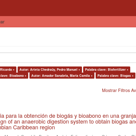
car
Ricardo ×
Autor: Arteta Chedraüy, Pedro Manuel ×
Palabra clave: Biofertilizer ×
clave: Bioabono ×
Autor: Amador Sanabria, Maria Camila ×
Palabra clave: Biogas ×
Mostrar Filtros 
ia para la obtención de biogás y bioabono en una granja
gn of an anaerobic digestion system to obtain biogas an
lombian Caribbean region