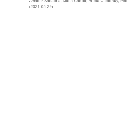
Amador Sanabria, Maria Camila
;
Arteta Chedraüy, Ped
(
2021-05-29
)