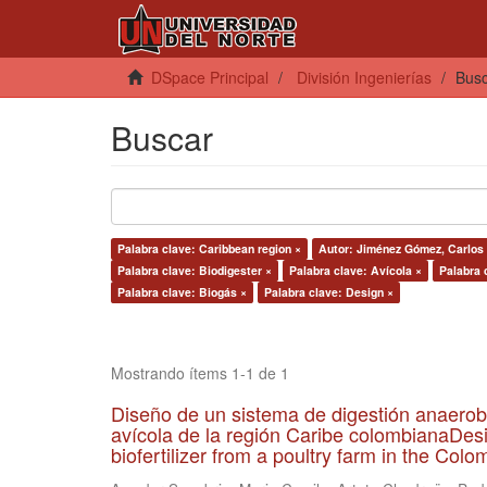
DSpace Principal
División Ingenierías
Bus
Buscar
Palabra clave: Caribbean region ×
Autor: Jiménez Gómez, Carlos 
Palabra clave: Biodigester ×
Palabra clave: Avícola ×
Palabra 
Palabra clave: Biogás ×
Palabra clave: Design ×
Mostrando ítems 1-1 de 1
Diseño de un sistema de digestión anaerob
avícola de la región Caribe colombianaDesi
biofertilizer from a poultry farm in the Co