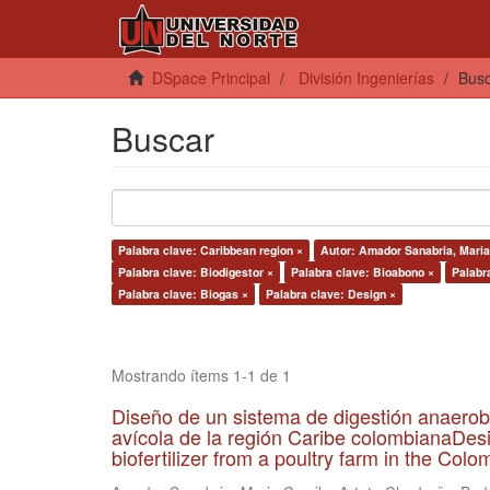
DSpace Principal
División Ingenierías
Bus
Buscar
Palabra clave: Caribbean region ×
Autor: Amador Sanabria, Maria
Palabra clave: Biodigestor ×
Palabra clave: Bioabono ×
Palabr
Palabra clave: Biogas ×
Palabra clave: Design ×
Mostrando ítems 1-1 de 1
Diseño de un sistema de digestión anaerob
avícola de la región Caribe colombianaDesi
biofertilizer from a poultry farm in the Co