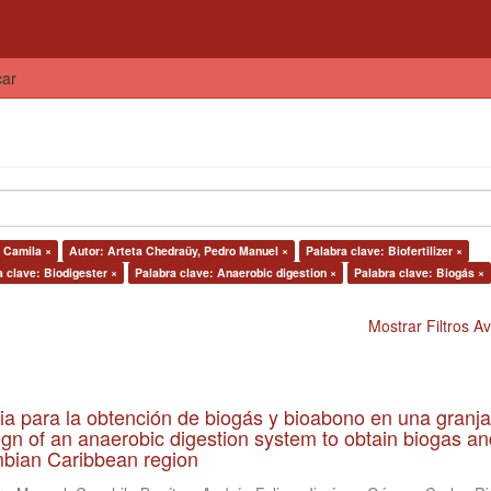
car
 Camila ×
Autor: Arteta Chedraüy, Pedro Manuel ×
Palabra clave: Biofertilizer ×
a clave: Biodigester ×
Palabra clave: Anaerobic digestion ×
Palabra clave: Biogás ×
Mostrar Filtros 
ia para la obtención de biogás y bioabono en una granja
gn of an anaerobic digestion system to obtain biogas an
lombian Caribbean region