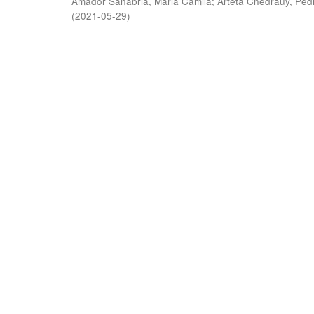
Amador Sanabria, Maria Camila
;
Arteta Chedraüy, Ped
(
2021-05-29
)