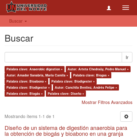
Toggl
navig
Buscar
Buscar
Ir
Palabra clave: Anaerobic digestion ×
Autor: Arteta Chedraüy, Pedro Manuel ×
Autor: Amador Sanabria, Maria Camila ×
Palabra clave: Biogas ×
Palabra clave: Bioabono ×
Palabra clave: Biodigester ×
Palabra clave: Biodigestor ×
Autor: Canchila Benítez, Andrés Felipe ×
Palabra clave: Biogás ×
Palabra clave: Diseño ×
Mostrar Filtros Avanzados
Mostrando ítems 1-1 de 1
Diseño de un sistema de digestión anaerobia para
la obtención de biogás y bioabono en una granja