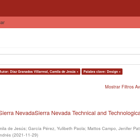
car
Autor: Díaz Granados Villarreal, Camila de Jesús ×
Palabra clave: Design ×
Mostrar Filtros 
Sierra NevadaSierra Nevada Technical and Technologica
mila de Jesús
;
García Pérez, Yulibeth Paola
;
Mattos Campo, Jenifer Patr
Andrés
(
2021-11-29
)