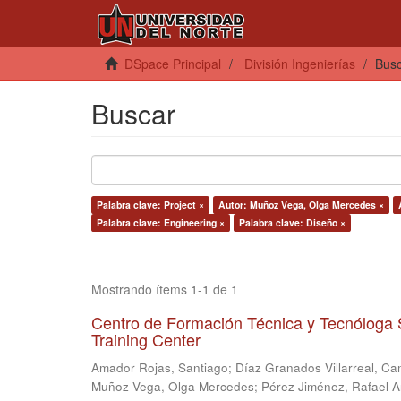
DSpace Principal
División Ingenierías
Bus
Buscar
Palabra clave: Project ×
Autor: Muñoz Vega, Olga Mercedes ×
Palabra clave: Engineering ×
Palabra clave: Diseño ×
Mostrando ítems 1-1 de 1
Centro de Formación Técnica y Tecnóloga 
Training Center
Amador Rojas, Santiago
;
Díaz Granados Villarreal, Ca
Muñoz Vega, Olga Mercedes
;
Pérez Jiménez, Rafael 