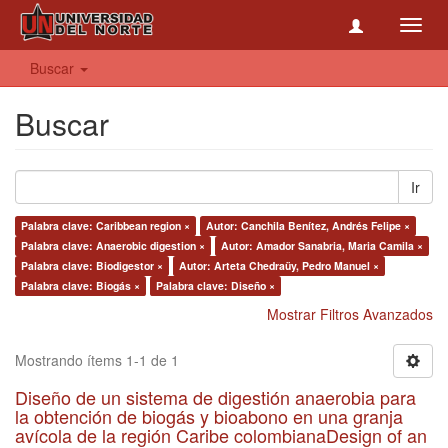
Toggl
navig
Buscar
Buscar
Ir
Palabra clave: Caribbean region ×
Autor: Canchila Benítez, Andrés Felipe ×
Palabra clave: Anaerobic digestion ×
Autor: Amador Sanabria, Maria Camila ×
Palabra clave: Biodigestor ×
Autor: Arteta Chedraüy, Pedro Manuel ×
Palabra clave: Biogás ×
Palabra clave: Diseño ×
Mostrar Filtros Avanzados
Mostrando ítems 1-1 de 1
Diseño de un sistema de digestión anaerobia para
la obtención de biogás y bioabono en una granja
avícola de la región Caribe colombianaDesign of an