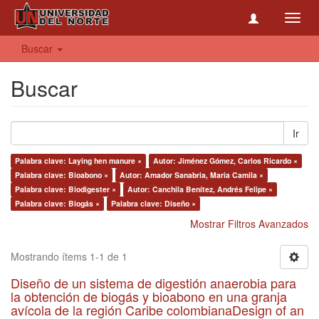
Toggl
navig
Buscar
Buscar
Ir
Palabra clave: Laying hen manure ×
Autor: Jiménez Gómez, Carlos Ricardo ×
Palabra clave: Bioabono ×
Autor: Amador Sanabria, Maria Camila ×
Palabra clave: Biodigester ×
Autor: Canchila Benítez, Andrés Felipe ×
Palabra clave: Biogás ×
Palabra clave: Diseño ×
Mostrar Filtros Avanzados
Mostrando ítems 1-1 de 1
Diseño de un sistema de digestión anaerobia para
la obtención de biogás y bioabono en una granja
avícola de la región Caribe colombianaDesign of an