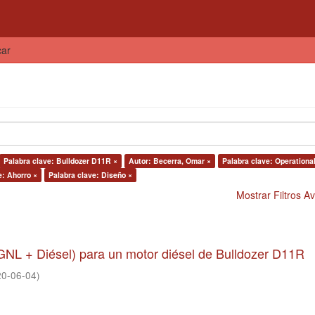
car
Palabra clave: Bulldozer D11R ×
Autor: Becerra, Omar ×
Palabra clave: Operationa
e: Ahorro ×
Palabra clave: Diseño ×
Mostrar Filtros 
GNL + Diésel) para un motor diésel de Bulldozer D11R
20-06-04
)