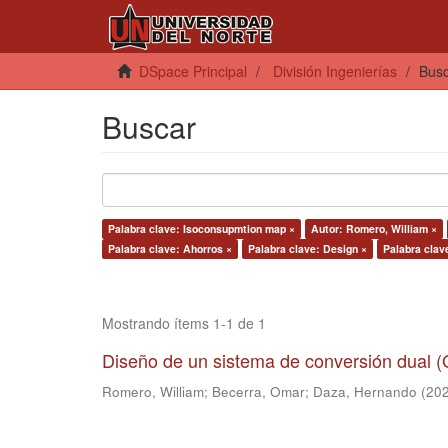
DSpace Principal
División Ingenierías
Bus
Buscar
Palabra clave: Isoconsupmtion map ×
Autor: Romero, William ×
Palabra clave: Ahorros ×
Palabra clave: Design ×
Palabra clav
Mostrando ítems 1-1 de 1
Diseño de un sistema de conversión dual (
Romero, William
;
Becerra, Omar
;
Daza, Hernando
(
20